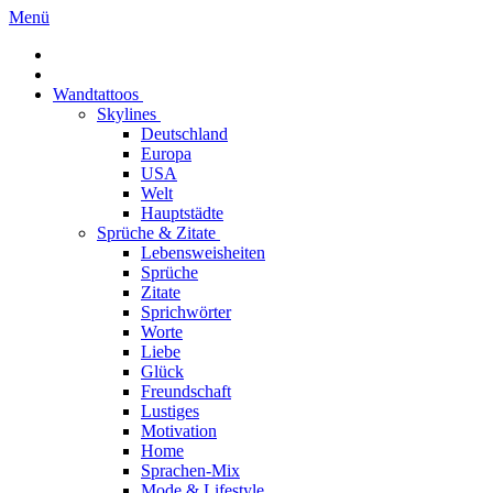
Menü
Wandtattoos
Skylines
Deutschland
Europa
USA
Welt
Hauptstädte
Sprüche & Zitate
Lebensweisheiten
Sprüche
Zitate
Sprichwörter
Worte
Liebe
Glück
Freundschaft
Lustiges
Motivation
Home
Sprachen-Mix
Mode & Lifestyle