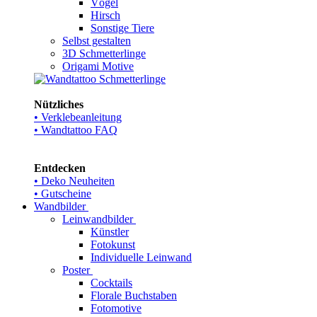
Vögel
Hirsch
Sonstige Tiere
Selbst gestalten
3D Schmetterlinge
Origami Motive
Nützliches
• Verklebeanleitung
• Wandtattoo FAQ
Entdecken
• Deko Neuheiten
• Gutscheine
Wandbilder
Leinwandbilder
Künstler
Fotokunst
Individuelle Leinwand
Poster
Cocktails
Florale Buchstaben
Fotomotive