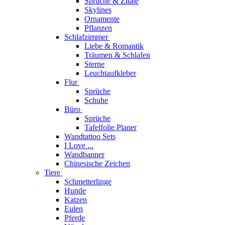
Sprüche & Zitate
Skylines
Ornamente
Pflanzen
Schlafzimmer
Liebe & Romantik
Träumen & Schlafen
Sterne
Leuchtaufkleber
Flur
Sprüche
Schuhe
Büro
Sprüche
Tafelfolie Planer
Wandtattoo Sets
I Love ...
Wandbanner
Chinesische Zeichen
Tiere
Schmetterlinge
Hunde
Katzen
Eulen
Pferde