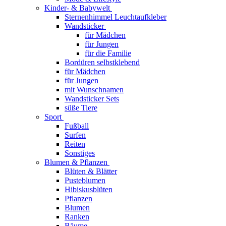
Kinder- & Babywelt
Sternenhimmel Leuchtaufkleber
Wandsticker
für Mädchen
für Jungen
für die Familie
Bordüren selbstklebend
für Mädchen
für Jungen
mit Wunschnamen
Wandsticker Sets
süße Tiere
Sport
Fußball
Surfen
Reiten
Sonstiges
Blumen & Pflanzen
Blüten & Blätter
Pusteblumen
Hibiskusblüten
Pflanzen
Blumen
Ranken
Bäume