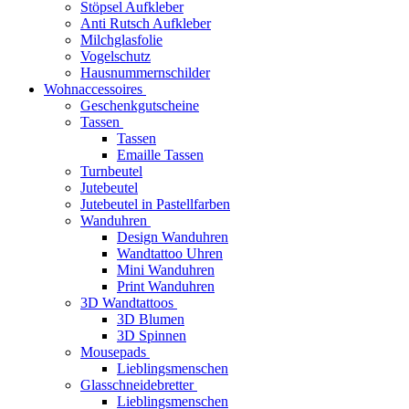
Stöpsel Aufkleber
Anti Rutsch Aufkleber
Milchglasfolie
Vogelschutz
Hausnummernschilder
Wohnaccessoires
Geschenkgutscheine
Tassen
Tassen
Emaille Tassen
Turnbeutel
Jutebeutel
Jutebeutel in Pastellfarben
Wanduhren
Design Wanduhren
Wandtattoo Uhren
Mini Wanduhren
Print Wanduhren
3D Wandtattoos
3D Blumen
3D Spinnen
Mousepads
Lieblingsmenschen
Glasschneidebretter
Lieblingsmenschen