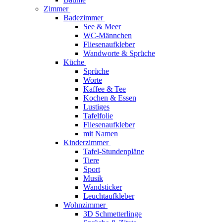
Zimmer
Badezimmer
See & Meer
WC-Männchen
Fliesenaufkleber
Wandworte & Sprüche
Küche
Sprüche
Worte
Kaffee & Tee
Kochen & Essen
Lustiges
Tafelfolie
Fliesenaufkleber
mit Namen
Kinderzimmer
Tafel-Stundenpläne
Tiere
Sport
Musik
Wandsticker
Leuchtaufkleber
Wohnzimmer
3D Schmetterlinge