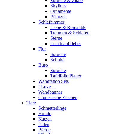
Sprüche & Zitate
Skylines
Ornamente
Pflanzen
Schlafzimmer
Liebe & Romantik
Träumen & Schlafen
Sterne
Leuchtaufkleber
Flur
Sprüche
Schuhe
Büro
Sprüche
Tafelfolie Planer
Wandtattoo Sets
I Love ...
Wandbanner
Chinesische Zeichen
Tiere
Schmetterlinge
Hunde
Katzen
Eulen
Pferde