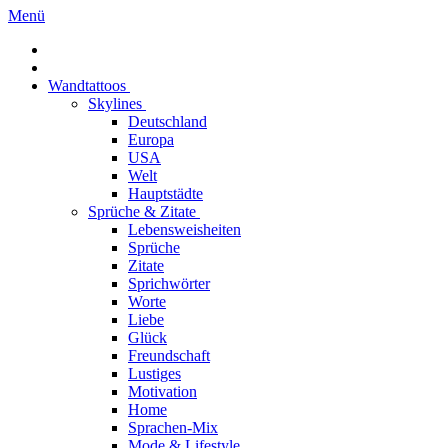
Menü
Wandtattoos
Skylines
Deutschland
Europa
USA
Welt
Hauptstädte
Sprüche & Zitate
Lebensweisheiten
Sprüche
Zitate
Sprichwörter
Worte
Liebe
Glück
Freundschaft
Lustiges
Motivation
Home
Sprachen-Mix
Mode & Lifestyle