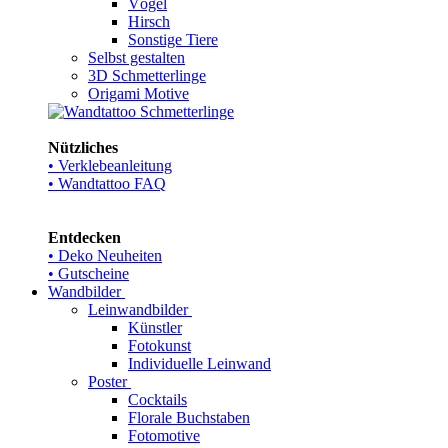
Vögel
Hirsch
Sonstige Tiere
Selbst gestalten
3D Schmetterlinge
Origami Motive
Nützliches
• Verklebeanleitung
• Wandtattoo FAQ
Entdecken
• Deko Neuheiten
• Gutscheine
Wandbilder
Leinwandbilder
Künstler
Fotokunst
Individuelle Leinwand
Poster
Cocktails
Florale Buchstaben
Fotomotive