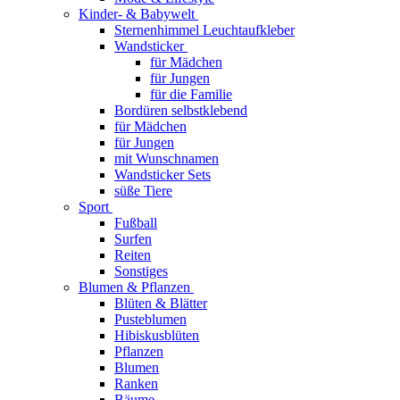
Kinder- & Babywelt
Sternenhimmel Leuchtaufkleber
Wandsticker
für Mädchen
für Jungen
für die Familie
Bordüren selbstklebend
für Mädchen
für Jungen
mit Wunschnamen
Wandsticker Sets
süße Tiere
Sport
Fußball
Surfen
Reiten
Sonstiges
Blumen & Pflanzen
Blüten & Blätter
Pusteblumen
Hibiskusblüten
Pflanzen
Blumen
Ranken
Bäume