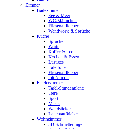
Zimmer
Badezimmer
See & Meer
WC-Männchen
Fliesenaufkleber
Wandworte & Sprüche
Küche
Sprüche
Worte
Kaffee & Tee
Kochen & Essen
Lustiges
Tafelfolie
Fliesenaufkleber
mit Namen
Kinderzimmer
Tafel-Stundenpläne
Tiere
Sport
Musik
Wandsticker
Leuchtaufkleber
Wohnzimmer
3D Schmetterlinge