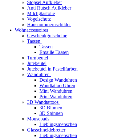
Stöpsel Aufkleber
Anti Rutsch Aufkleber
Milchglasfolie
Vogelschutz
Hausnummernschilder
Wohnaccessoires
Geschenkgutscheine
Tassen
Tassen
Emaille Tassen
Turnbeutel
Jutebeutel
Jutebeutel in Pastellfarben
Wanduhren
Design Wanduhren
Wandtattoo Uhren
Mini Wanduhren
Print Wanduhren
3D Wandtattoos
3D Blumen
3D Spinnen
Mousepads
Lieblingsmenschen
Glasschneidebretter
Lieblingsmenschen