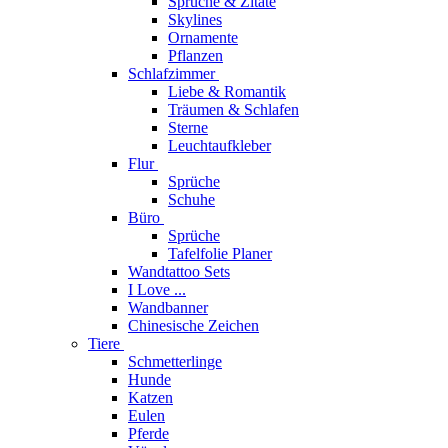
Sprüche & Zitate
Skylines
Ornamente
Pflanzen
Schlafzimmer
Liebe & Romantik
Träumen & Schlafen
Sterne
Leuchtaufkleber
Flur
Sprüche
Schuhe
Büro
Sprüche
Tafelfolie Planer
Wandtattoo Sets
I Love ...
Wandbanner
Chinesische Zeichen
Tiere
Schmetterlinge
Hunde
Katzen
Eulen
Pferde