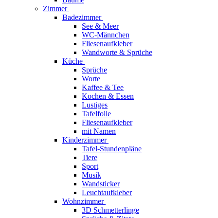
Zimmer
Badezimmer
See & Meer
WC-Männchen
Fliesenaufkleber
Wandworte & Sprüche
Küche
Sprüche
Worte
Kaffee & Tee
Kochen & Essen
Lustiges
Tafelfolie
Fliesenaufkleber
mit Namen
Kinderzimmer
Tafel-Stundenpläne
Tiere
Sport
Musik
Wandsticker
Leuchtaufkleber
Wohnzimmer
3D Schmetterlinge