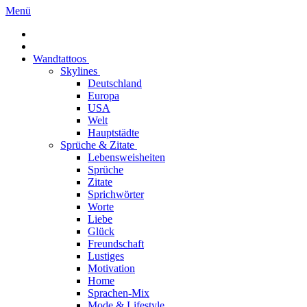
Menü
Wandtattoos
Skylines
Deutschland
Europa
USA
Welt
Hauptstädte
Sprüche & Zitate
Lebensweisheiten
Sprüche
Zitate
Sprichwörter
Worte
Liebe
Glück
Freundschaft
Lustiges
Motivation
Home
Sprachen-Mix
Mode & Lifestyle