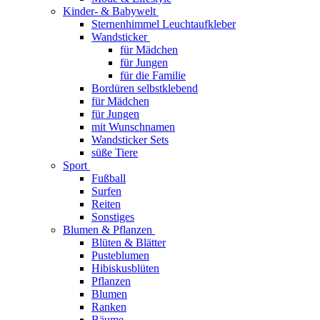
Kinder- & Babywelt
Sternenhimmel Leuchtaufkleber
Wandsticker
für Mädchen
für Jungen
für die Familie
Bordüren selbstklebend
für Mädchen
für Jungen
mit Wunschnamen
Wandsticker Sets
süße Tiere
Sport
Fußball
Surfen
Reiten
Sonstiges
Blumen & Pflanzen
Blüten & Blätter
Pusteblumen
Hibiskusblüten
Pflanzen
Blumen
Ranken
Bäume