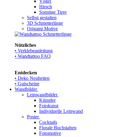
Vögel
Hirsch
Sonstige Tiere
Selbst gestalten
3D Schmetterlinge
Origami Motive
Nützliches
• Verklebeanleitung
• Wandtattoo FAQ
Entdecken
• Deko Neuheiten
• Gutscheine
Wandbilder
Leinwandbilder
Künstler
Fotokunst
Individuelle Leinwand
Poster
Cocktails
Florale Buchstaben
Fotomotive