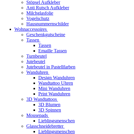
Stöpsel Aufkleber
Anti Rutsch Aufkleber
Milchglasfolie
Vogelschutz
Hausnummernschilder
Wohnaccessoires
Geschenkgutscheine
Tassen
Tassen
Emaille Tassen
Turnbeutel
Jutebeutel
Jutebeutel in Pastellfarben
Wanduhren
Design Wanduhren
Wandtattoo Uhren
Mini Wanduhren
Print Wanduhren
3D Wandtattoos
3D Blumen
3D Spinnen
Mousepads
Lieblingsmenschen
Glasschneidebretter
Lieblingsmenschen