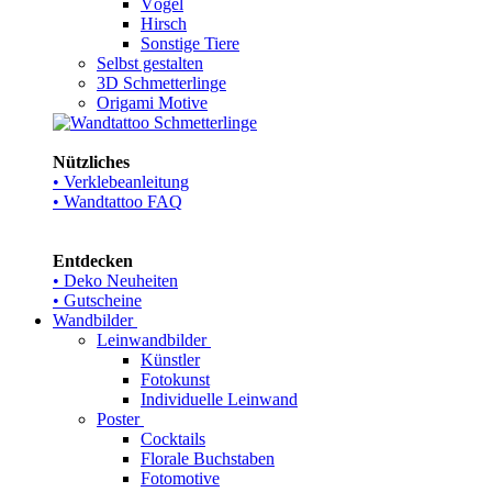
Vögel
Hirsch
Sonstige Tiere
Selbst gestalten
3D Schmetterlinge
Origami Motive
Nützliches
• Verklebeanleitung
• Wandtattoo FAQ
Entdecken
• Deko Neuheiten
• Gutscheine
Wandbilder
Leinwandbilder
Künstler
Fotokunst
Individuelle Leinwand
Poster
Cocktails
Florale Buchstaben
Fotomotive