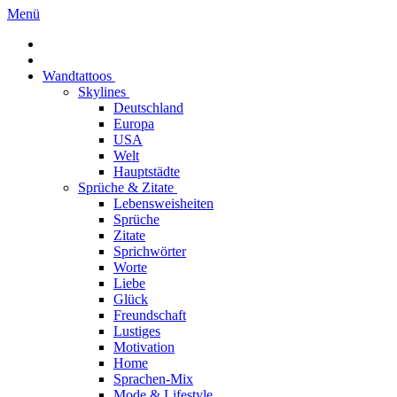
Menü
Wandtattoos
Skylines
Deutschland
Europa
USA
Welt
Hauptstädte
Sprüche & Zitate
Lebensweisheiten
Sprüche
Zitate
Sprichwörter
Worte
Liebe
Glück
Freundschaft
Lustiges
Motivation
Home
Sprachen-Mix
Mode & Lifestyle