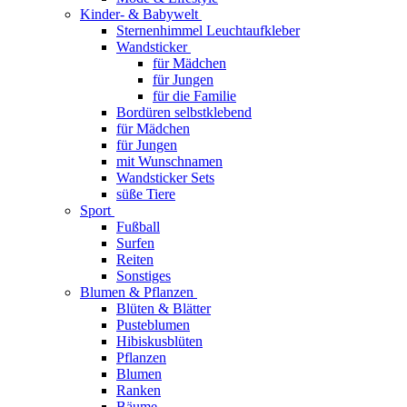
Kinder- & Babywelt
Sternenhimmel Leuchtaufkleber
Wandsticker
für Mädchen
für Jungen
für die Familie
Bordüren selbstklebend
für Mädchen
für Jungen
mit Wunschnamen
Wandsticker Sets
süße Tiere
Sport
Fußball
Surfen
Reiten
Sonstiges
Blumen & Pflanzen
Blüten & Blätter
Pusteblumen
Hibiskusblüten
Pflanzen
Blumen
Ranken
Bäume