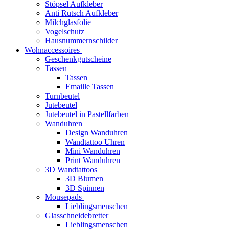
Stöpsel Aufkleber
Anti Rutsch Aufkleber
Milchglasfolie
Vogelschutz
Hausnummernschilder
Wohnaccessoires
Geschenkgutscheine
Tassen
Tassen
Emaille Tassen
Turnbeutel
Jutebeutel
Jutebeutel in Pastellfarben
Wanduhren
Design Wanduhren
Wandtattoo Uhren
Mini Wanduhren
Print Wanduhren
3D Wandtattoos
3D Blumen
3D Spinnen
Mousepads
Lieblingsmenschen
Glasschneidebretter
Lieblingsmenschen