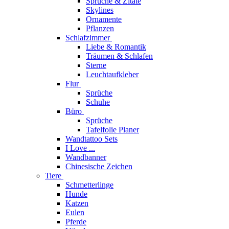
Sprüche & Zitate
Skylines
Ornamente
Pflanzen
Schlafzimmer
Liebe & Romantik
Träumen & Schlafen
Sterne
Leuchtaufkleber
Flur
Sprüche
Schuhe
Büro
Sprüche
Tafelfolie Planer
Wandtattoo Sets
I Love ...
Wandbanner
Chinesische Zeichen
Tiere
Schmetterlinge
Hunde
Katzen
Eulen
Pferde