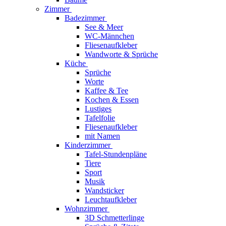
Zimmer
Badezimmer
See & Meer
WC-Männchen
Fliesenaufkleber
Wandworte & Sprüche
Küche
Sprüche
Worte
Kaffee & Tee
Kochen & Essen
Lustiges
Tafelfolie
Fliesenaufkleber
mit Namen
Kinderzimmer
Tafel-Stundenpläne
Tiere
Sport
Musik
Wandsticker
Leuchtaufkleber
Wohnzimmer
3D Schmetterlinge