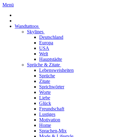
Menü
Wandtattoos
Skylines
Deutschland
Europa
USA
Welt
Hauptstädte
Sprüche & Zitate
Lebensweisheiten
Sprüche
Zitate
Sprichwörter
Worte
Liebe
Glück
Freundschaft
Lustiges
Motivation
Home
Sprachen-Mix
Mode & Lifestyle