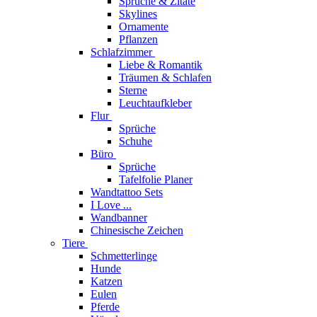
Sprüche & Zitate
Skylines
Ornamente
Pflanzen
Schlafzimmer
Liebe & Romantik
Träumen & Schlafen
Sterne
Leuchtaufkleber
Flur
Sprüche
Schuhe
Büro
Sprüche
Tafelfolie Planer
Wandtattoo Sets
I Love ...
Wandbanner
Chinesische Zeichen
Tiere
Schmetterlinge
Hunde
Katzen
Eulen
Pferde