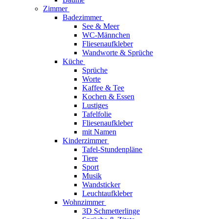
Zimmer
Badezimmer
See & Meer
WC-Männchen
Fliesenaufkleber
Wandworte & Sprüche
Küche
Sprüche
Worte
Kaffee & Tee
Kochen & Essen
Lustiges
Tafelfolie
Fliesenaufkleber
mit Namen
Kinderzimmer
Tafel-Stundenpläne
Tiere
Sport
Musik
Wandsticker
Leuchtaufkleber
Wohnzimmer
3D Schmetterlinge