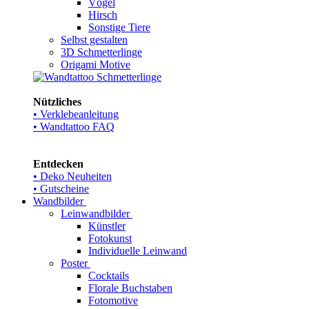
Vögel
Hirsch
Sonstige Tiere
Selbst gestalten
3D Schmetterlinge
Origami Motive
Nützliches
• Verklebeanleitung
• Wandtattoo FAQ
Entdecken
• Deko Neuheiten
• Gutscheine
Wandbilder
Leinwandbilder
Künstler
Fotokunst
Individuelle Leinwand
Poster
Cocktails
Florale Buchstaben
Fotomotive