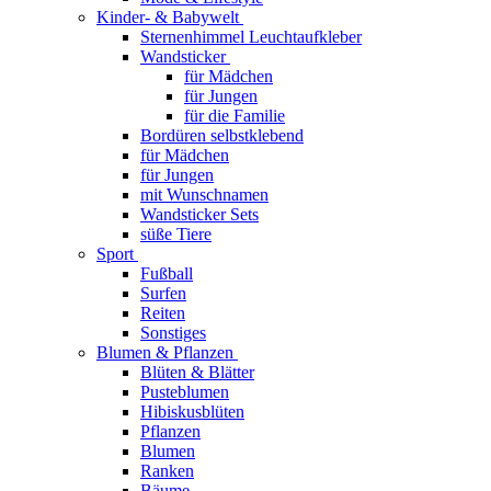
Kinder- & Babywelt
Sternenhimmel Leuchtaufkleber
Wandsticker
für Mädchen
für Jungen
für die Familie
Bordüren selbstklebend
für Mädchen
für Jungen
mit Wunschnamen
Wandsticker Sets
süße Tiere
Sport
Fußball
Surfen
Reiten
Sonstiges
Blumen & Pflanzen
Blüten & Blätter
Pusteblumen
Hibiskusblüten
Pflanzen
Blumen
Ranken
Bäume