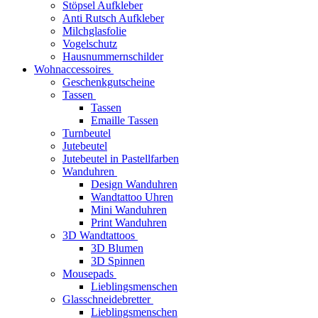
Stöpsel Aufkleber
Anti Rutsch Aufkleber
Milchglasfolie
Vogelschutz
Hausnummernschilder
Wohnaccessoires
Geschenkgutscheine
Tassen
Tassen
Emaille Tassen
Turnbeutel
Jutebeutel
Jutebeutel in Pastellfarben
Wanduhren
Design Wanduhren
Wandtattoo Uhren
Mini Wanduhren
Print Wanduhren
3D Wandtattoos
3D Blumen
3D Spinnen
Mousepads
Lieblingsmenschen
Glasschneidebretter
Lieblingsmenschen