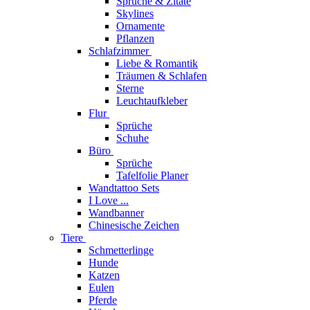
Sprüche & Zitate
Skylines
Ornamente
Pflanzen
Schlafzimmer
Liebe & Romantik
Träumen & Schlafen
Sterne
Leuchtaufkleber
Flur
Sprüche
Schuhe
Büro
Sprüche
Tafelfolie Planer
Wandtattoo Sets
I Love ...
Wandbanner
Chinesische Zeichen
Tiere
Schmetterlinge
Hunde
Katzen
Eulen
Pferde