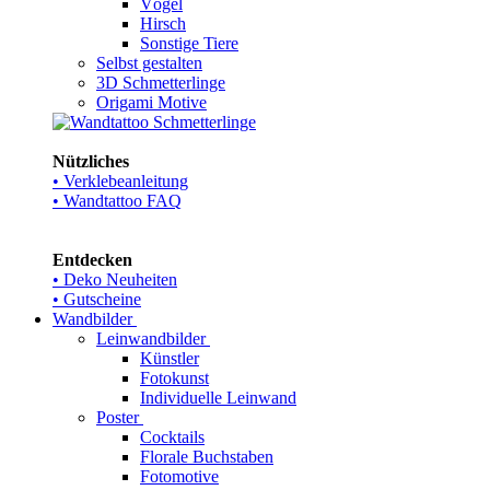
Vögel
Hirsch
Sonstige Tiere
Selbst gestalten
3D Schmetterlinge
Origami Motive
Nützliches
• Verklebeanleitung
• Wandtattoo FAQ
Entdecken
• Deko Neuheiten
• Gutscheine
Wandbilder
Leinwandbilder
Künstler
Fotokunst
Individuelle Leinwand
Poster
Cocktails
Florale Buchstaben
Fotomotive