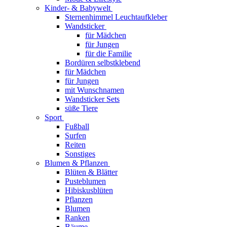
Kinder- & Babywelt
Sternenhimmel Leuchtaufkleber
Wandsticker
für Mädchen
für Jungen
für die Familie
Bordüren selbstklebend
für Mädchen
für Jungen
mit Wunschnamen
Wandsticker Sets
süße Tiere
Sport
Fußball
Surfen
Reiten
Sonstiges
Blumen & Pflanzen
Blüten & Blätter
Pusteblumen
Hibiskusblüten
Pflanzen
Blumen
Ranken
Bäume