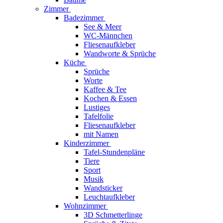
Zimmer
Badezimmer
See & Meer
WC-Männchen
Fliesenaufkleber
Wandworte & Sprüche
Küche
Sprüche
Worte
Kaffee & Tee
Kochen & Essen
Lustiges
Tafelfolie
Fliesenaufkleber
mit Namen
Kinderzimmer
Tafel-Stundenpläne
Tiere
Sport
Musik
Wandsticker
Leuchtaufkleber
Wohnzimmer
3D Schmetterlinge