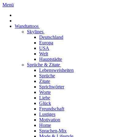
Menü
Wandtattoos
Skylines
Deutschland
Europa
USA
Welt
Hauptstädte
Sprüche & Zitate
Lebensweisheiten
Sprüche
Zitate
Sprichwörter
Worte
Liebe
Glück
Freundschaft
Lustiges
Motivation
Home
Sprachen-Mix
Mode & Lifestyle