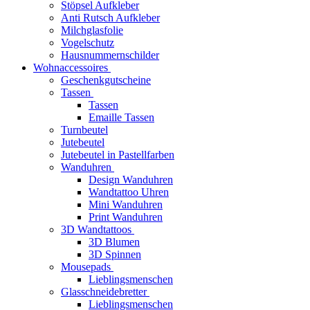
Stöpsel Aufkleber
Anti Rutsch Aufkleber
Milchglasfolie
Vogelschutz
Hausnummernschilder
Wohnaccessoires
Geschenkgutscheine
Tassen
Tassen
Emaille Tassen
Turnbeutel
Jutebeutel
Jutebeutel in Pastellfarben
Wanduhren
Design Wanduhren
Wandtattoo Uhren
Mini Wanduhren
Print Wanduhren
3D Wandtattoos
3D Blumen
3D Spinnen
Mousepads
Lieblingsmenschen
Glasschneidebretter
Lieblingsmenschen