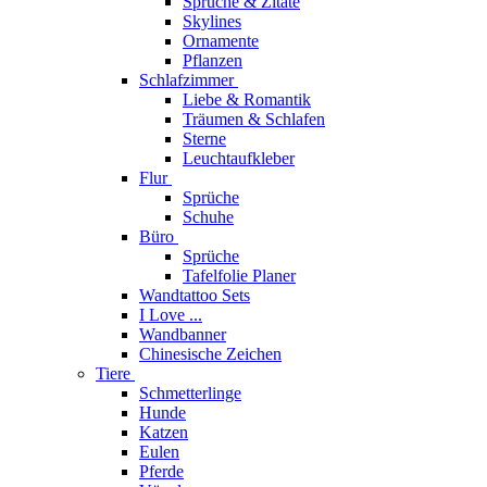
Sprüche & Zitate
Skylines
Ornamente
Pflanzen
Schlafzimmer
Liebe & Romantik
Träumen & Schlafen
Sterne
Leuchtaufkleber
Flur
Sprüche
Schuhe
Büro
Sprüche
Tafelfolie Planer
Wandtattoo Sets
I Love ...
Wandbanner
Chinesische Zeichen
Tiere
Schmetterlinge
Hunde
Katzen
Eulen
Pferde