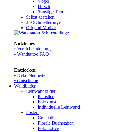
Vögel
Hirsch
Sonstige Tiere
Selbst gestalten
3D Schmetterlinge
Origami Motive
Nützliches
• Verklebeanleitung
• Wandtattoo FAQ
Entdecken
• Deko Neuheiten
• Gutscheine
Wandbilder
Leinwandbilder
Künstler
Fotokunst
Individuelle Leinwand
Poster
Cocktails
Florale Buchstaben
Fotomotive