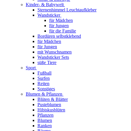
Kinder- & Babywelt
Sternenhimmel Leuchtaufkleber
Wandsticker
für Mädchen
für Jungen
für die Familie
Bordüren selbstklebend
für Mädchen
für Jungen
mit Wunschnamen
Wandsticker Sets
süße Tiere
Sport
Fußball
Surfen
Reiten
Sonstiges
Blumen & Pflanzen
Blüten & Blätter
Pusteblumen
Hibiskusblüten
Pflanzen
Blumen
Ranken
Bäume