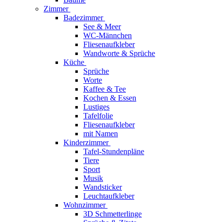
Zimmer
Badezimmer
See & Meer
WC-Männchen
Fliesenaufkleber
Wandworte & Sprüche
Küche
Sprüche
Worte
Kaffee & Tee
Kochen & Essen
Lustiges
Tafelfolie
Fliesenaufkleber
mit Namen
Kinderzimmer
Tafel-Stundenpläne
Tiere
Sport
Musik
Wandsticker
Leuchtaufkleber
Wohnzimmer
3D Schmetterlinge