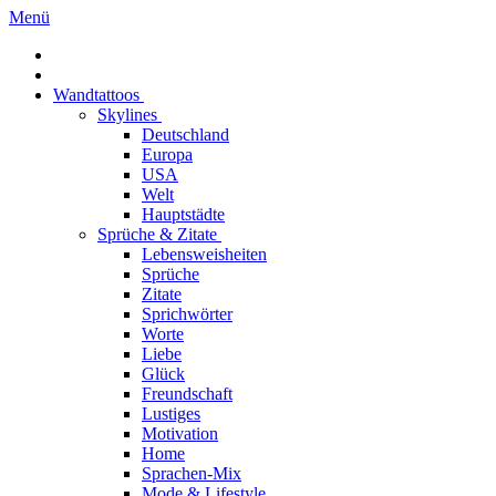
Menü
Wandtattoos
Skylines
Deutschland
Europa
USA
Welt
Hauptstädte
Sprüche & Zitate
Lebensweisheiten
Sprüche
Zitate
Sprichwörter
Worte
Liebe
Glück
Freundschaft
Lustiges
Motivation
Home
Sprachen-Mix
Mode & Lifestyle