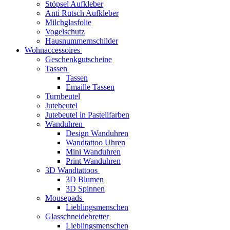
Stöpsel Aufkleber
Anti Rutsch Aufkleber
Milchglasfolie
Vogelschutz
Hausnummernschilder
Wohnaccessoires
Geschenkgutscheine
Tassen
Tassen
Emaille Tassen
Turnbeutel
Jutebeutel
Jutebeutel in Pastellfarben
Wanduhren
Design Wanduhren
Wandtattoo Uhren
Mini Wanduhren
Print Wanduhren
3D Wandtattoos
3D Blumen
3D Spinnen
Mousepads
Lieblingsmenschen
Glasschneidebretter
Lieblingsmenschen