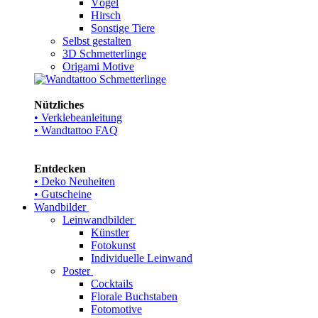
Vögel
Hirsch
Sonstige Tiere
Selbst gestalten
3D Schmetterlinge
Origami Motive
Nützliches
• Verklebeanleitung
• Wandtattoo FAQ
Entdecken
• Deko Neuheiten
• Gutscheine
Wandbilder
Leinwandbilder
Künstler
Fotokunst
Individuelle Leinwand
Poster
Cocktails
Florale Buchstaben
Fotomotive