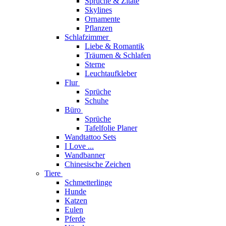
Sprüche & Zitate
Skylines
Ornamente
Pflanzen
Schlafzimmer
Liebe & Romantik
Träumen & Schlafen
Sterne
Leuchtaufkleber
Flur
Sprüche
Schuhe
Büro
Sprüche
Tafelfolie Planer
Wandtattoo Sets
I Love ...
Wandbanner
Chinesische Zeichen
Tiere
Schmetterlinge
Hunde
Katzen
Eulen
Pferde