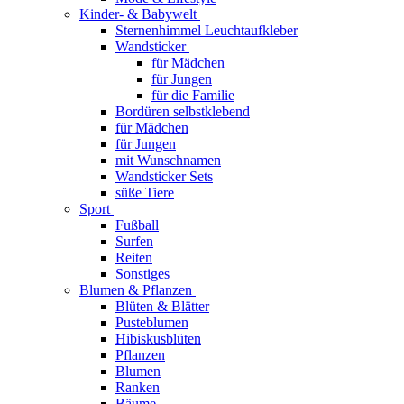
Kinder- & Babywelt
Sternenhimmel Leuchtaufkleber
Wandsticker
für Mädchen
für Jungen
für die Familie
Bordüren selbstklebend
für Mädchen
für Jungen
mit Wunschnamen
Wandsticker Sets
süße Tiere
Sport
Fußball
Surfen
Reiten
Sonstiges
Blumen & Pflanzen
Blüten & Blätter
Pusteblumen
Hibiskusblüten
Pflanzen
Blumen
Ranken
Bäume