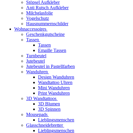
Stöpsel Aufkleber
Anti Rutsch Aufkleber
Milchglasfolie
Vogelschutz
Hausnummernschilder
Wohnaccessoires
Geschenkgutscheine
Tassen
Tassen
Emaille Tassen
Turnbeutel
Jutebeutel
Jutebeutel in Pastellfarben
Wanduhren
Design Wanduhren
Wandtattoo Uhren
Mini Wanduhren
Print Wanduhren
3D Wandtattoos
3D Blumen
3D Spinnen
Mousepads
Lieblingsmenschen
Glasschneidebretter
Lieblingsmenschen