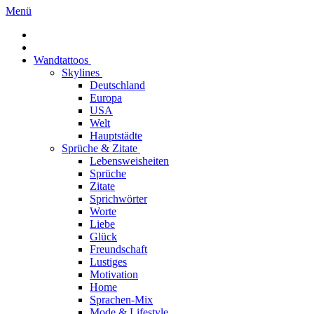
Menü
Wandtattoos
Skylines
Deutschland
Europa
USA
Welt
Hauptstädte
Sprüche & Zitate
Lebensweisheiten
Sprüche
Zitate
Sprichwörter
Worte
Liebe
Glück
Freundschaft
Lustiges
Motivation
Home
Sprachen-Mix
Mode & Lifestyle