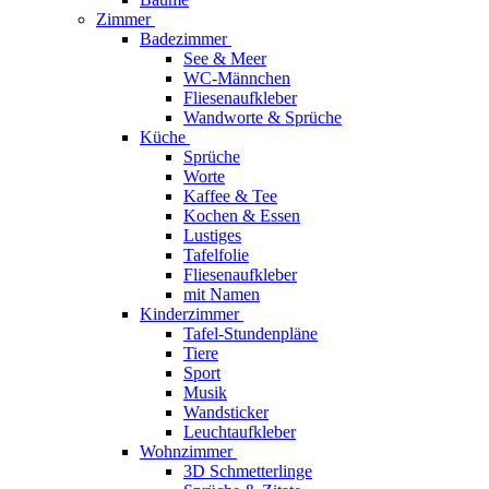
Zimmer
Badezimmer
See & Meer
WC-Männchen
Fliesenaufkleber
Wandworte & Sprüche
Küche
Sprüche
Worte
Kaffee & Tee
Kochen & Essen
Lustiges
Tafelfolie
Fliesenaufkleber
mit Namen
Kinderzimmer
Tafel-Stundenpläne
Tiere
Sport
Musik
Wandsticker
Leuchtaufkleber
Wohnzimmer
3D Schmetterlinge