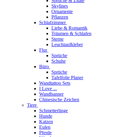
Sprüche & Zitate
Skylines
Ornamente
Pflanzen
Schlafzimmer
Liebe & Romantik
Träumen & Schlafen
Sterne
Leuchtaufkleber
Flur
Sprüche
Schuhe
Büro
Sprüche
Tafelfolie Planer
Wandtattoo Sets
I Love ...
Wandbanner
Chinesische Zeichen
Tiere
Schmetterlinge
Hunde
Katzen
Eulen
Pferde