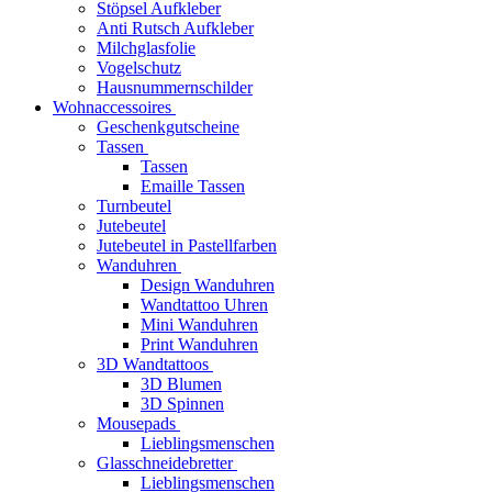
Stöpsel Aufkleber
Anti Rutsch Aufkleber
Milchglasfolie
Vogelschutz
Hausnummernschilder
Wohnaccessoires
Geschenkgutscheine
Tassen
Tassen
Emaille Tassen
Turnbeutel
Jutebeutel
Jutebeutel in Pastellfarben
Wanduhren
Design Wanduhren
Wandtattoo Uhren
Mini Wanduhren
Print Wanduhren
3D Wandtattoos
3D Blumen
3D Spinnen
Mousepads
Lieblingsmenschen
Glasschneidebretter
Lieblingsmenschen