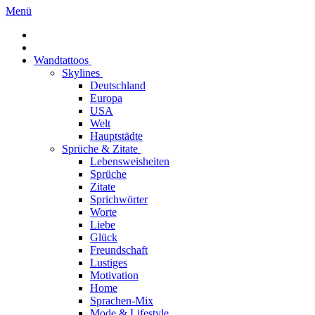
Menü
Wandtattoos
Skylines
Deutschland
Europa
USA
Welt
Hauptstädte
Sprüche & Zitate
Lebensweisheiten
Sprüche
Zitate
Sprichwörter
Worte
Liebe
Glück
Freundschaft
Lustiges
Motivation
Home
Sprachen-Mix
Mode & Lifestyle