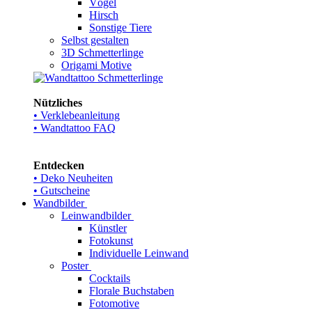
Vögel
Hirsch
Sonstige Tiere
Selbst gestalten
3D Schmetterlinge
Origami Motive
Nützliches
• Verklebeanleitung
• Wandtattoo FAQ
Entdecken
• Deko Neuheiten
• Gutscheine
Wandbilder
Leinwandbilder
Künstler
Fotokunst
Individuelle Leinwand
Poster
Cocktails
Florale Buchstaben
Fotomotive