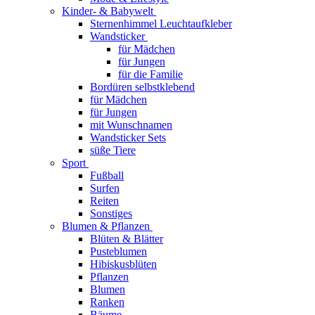
Kinder- & Babywelt
Sternenhimmel Leuchtaufkleber
Wandsticker
für Mädchen
für Jungen
für die Familie
Bordüren selbstklebend
für Mädchen
für Jungen
mit Wunschnamen
Wandsticker Sets
süße Tiere
Sport
Fußball
Surfen
Reiten
Sonstiges
Blumen & Pflanzen
Blüten & Blätter
Pusteblumen
Hibiskusblüten
Pflanzen
Blumen
Ranken
Bäume