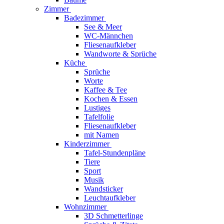
Zimmer
Badezimmer
See & Meer
WC-Männchen
Fliesenaufkleber
Wandworte & Sprüche
Küche
Sprüche
Worte
Kaffee & Tee
Kochen & Essen
Lustiges
Tafelfolie
Fliesenaufkleber
mit Namen
Kinderzimmer
Tafel-Stundenpläne
Tiere
Sport
Musik
Wandsticker
Leuchtaufkleber
Wohnzimmer
3D Schmetterlinge