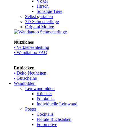
Vögel
Hirsch
Sonstige Tiere
Selbst gestalten
3D Schmetterlinge
Origami Motive
Nützliches
• Verklebeanleitung
• Wandtattoo FAQ
Entdecken
• Deko Neuheiten
• Gutscheine
Wandbilder
Leinwandbilder
Künstler
Fotokunst
Individuelle Leinwand
Poster
Cocktails
Florale Buchstaben
Fotomotive