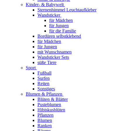
Kinder- & Babywelt
Sternenhimmel Leuchtaufkleber
Wandsticker
für Mädchen
für Jungen
für die Familie
Bordüren selbstklebend
für Mädchen
für Jungen
mit Wunschnamen
Wandsticker Sets
süße Tiere
Sport
Fußball
Surfen
Reiten
Sonstiges
Blumen & Pflanzen
Blüten & Blätter
Pusteblumen
Hibiskusblüten
Pflanzen
Blumen
Ranken
Bäume