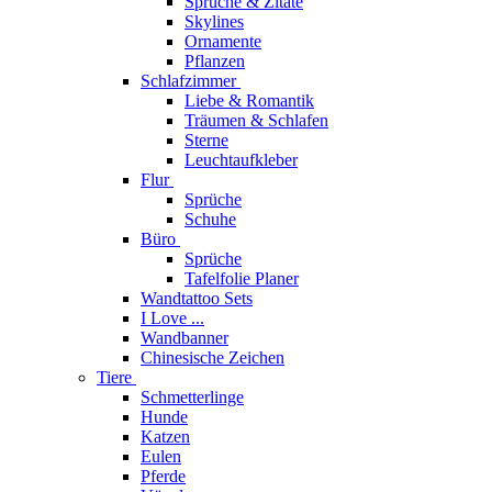
Sprüche & Zitate
Skylines
Ornamente
Pflanzen
Schlafzimmer
Liebe & Romantik
Träumen & Schlafen
Sterne
Leuchtaufkleber
Flur
Sprüche
Schuhe
Büro
Sprüche
Tafelfolie Planer
Wandtattoo Sets
I Love ...
Wandbanner
Chinesische Zeichen
Tiere
Schmetterlinge
Hunde
Katzen
Eulen
Pferde