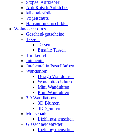
Stöpsel Aufkleber
Anti Rutsch Aufkleber
Milchglasfolie
Vogelschutz
Hausnummernschilder
Wohnaccessoires
Geschenkgutscheine
Tassen
Tassen
Emaille Tassen
Turnbeutel
Jutebeutel
Jutebeutel in Pastellfarben
Wanduhren
Design Wanduhren
Wandtattoo Uhren
Mini Wanduhren
Print Wanduhren
3D Wandtattoos
3D Blumen
3D Spinnen
Mousepads
Lieblingsmenschen
Glasschneidebretter
Lieblingsmenschen