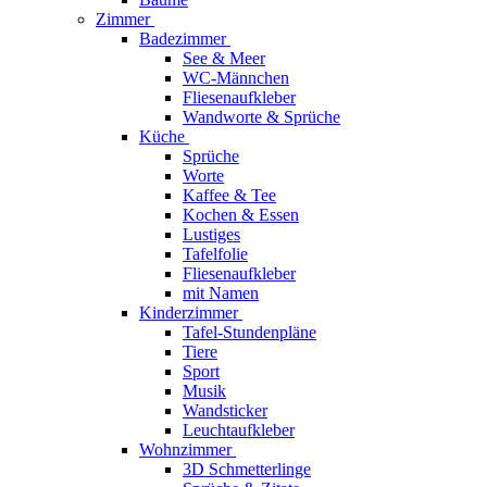
Zimmer
Badezimmer
See & Meer
WC-Männchen
Fliesenaufkleber
Wandworte & Sprüche
Küche
Sprüche
Worte
Kaffee & Tee
Kochen & Essen
Lustiges
Tafelfolie
Fliesenaufkleber
mit Namen
Kinderzimmer
Tafel-Stundenpläne
Tiere
Sport
Musik
Wandsticker
Leuchtaufkleber
Wohnzimmer
3D Schmetterlinge