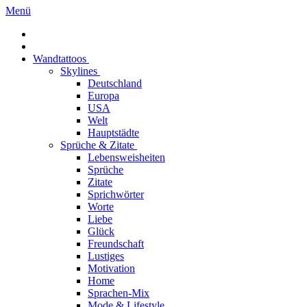
Menü
Wandtattoos
Skylines
Deutschland
Europa
USA
Welt
Hauptstädte
Sprüche & Zitate
Lebensweisheiten
Sprüche
Zitate
Sprichwörter
Worte
Liebe
Glück
Freundschaft
Lustiges
Motivation
Home
Sprachen-Mix
Mode & Lifestyle