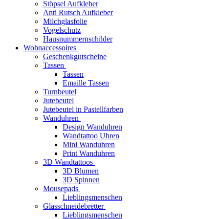
Stöpsel Aufkleber
Anti Rutsch Aufkleber
Milchglasfolie
Vogelschutz
Hausnummernschilder
Wohnaccessoires
Geschenkgutscheine
Tassen
Tassen
Emaille Tassen
Turnbeutel
Jutebeutel
Jutebeutel in Pastellfarben
Wanduhren
Design Wanduhren
Wandtattoo Uhren
Mini Wanduhren
Print Wanduhren
3D Wandtattoos
3D Blumen
3D Spinnen
Mousepads
Lieblingsmenschen
Glasschneidebretter
Lieblingsmenschen