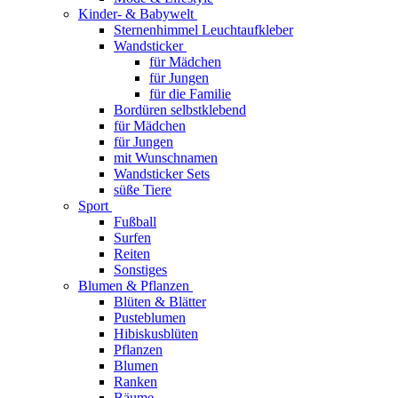
Kinder- & Babywelt
Sternenhimmel Leuchtaufkleber
Wandsticker
für Mädchen
für Jungen
für die Familie
Bordüren selbstklebend
für Mädchen
für Jungen
mit Wunschnamen
Wandsticker Sets
süße Tiere
Sport
Fußball
Surfen
Reiten
Sonstiges
Blumen & Pflanzen
Blüten & Blätter
Pusteblumen
Hibiskusblüten
Pflanzen
Blumen
Ranken
Bäume