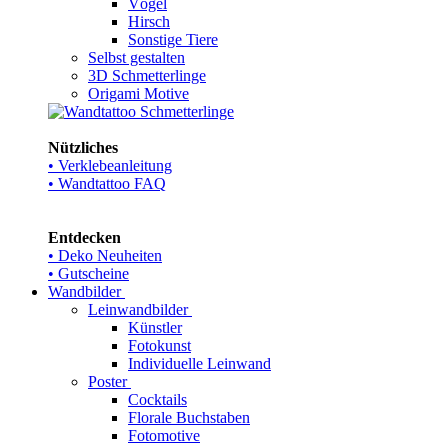
Vögel
Hirsch
Sonstige Tiere
Selbst gestalten
3D Schmetterlinge
Origami Motive
Nützliches
• Verklebeanleitung
• Wandtattoo FAQ
Entdecken
• Deko Neuheiten
• Gutscheine
Wandbilder
Leinwandbilder
Künstler
Fotokunst
Individuelle Leinwand
Poster
Cocktails
Florale Buchstaben
Fotomotive