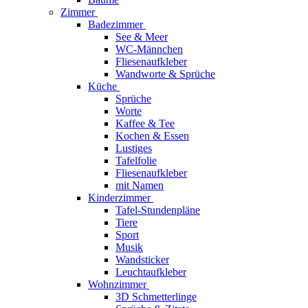
Zimmer
Badezimmer
See & Meer
WC-Männchen
Fliesenaufkleber
Wandworte & Sprüche
Küche
Sprüche
Worte
Kaffee & Tee
Kochen & Essen
Lustiges
Tafelfolie
Fliesenaufkleber
mit Namen
Kinderzimmer
Tafel-Stundenpläne
Tiere
Sport
Musik
Wandsticker
Leuchtaufkleber
Wohnzimmer
3D Schmetterlinge