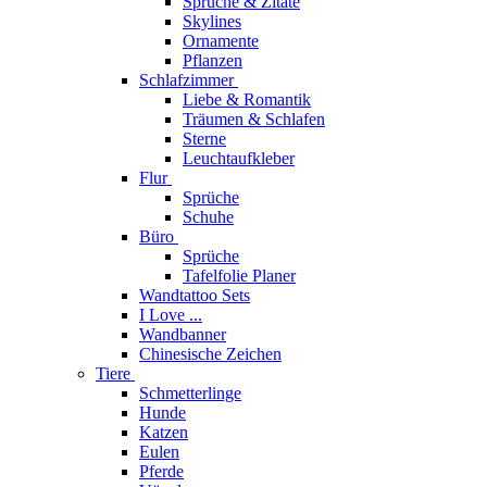
Sprüche & Zitate
Skylines
Ornamente
Pflanzen
Schlafzimmer
Liebe & Romantik
Träumen & Schlafen
Sterne
Leuchtaufkleber
Flur
Sprüche
Schuhe
Büro
Sprüche
Tafelfolie Planer
Wandtattoo Sets
I Love ...
Wandbanner
Chinesische Zeichen
Tiere
Schmetterlinge
Hunde
Katzen
Eulen
Pferde