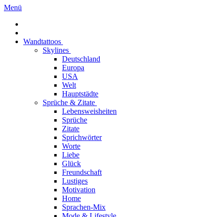
Menü
Wandtattoos
Skylines
Deutschland
Europa
USA
Welt
Hauptstädte
Sprüche & Zitate
Lebensweisheiten
Sprüche
Zitate
Sprichwörter
Worte
Liebe
Glück
Freundschaft
Lustiges
Motivation
Home
Sprachen-Mix
Mode & Lifestyle