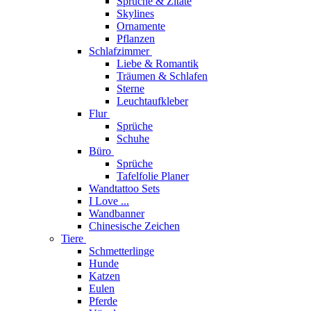
Sprüche & Zitate
Skylines
Ornamente
Pflanzen
Schlafzimmer
Liebe & Romantik
Träumen & Schlafen
Sterne
Leuchtaufkleber
Flur
Sprüche
Schuhe
Büro
Sprüche
Tafelfolie Planer
Wandtattoo Sets
I Love ...
Wandbanner
Chinesische Zeichen
Tiere
Schmetterlinge
Hunde
Katzen
Eulen
Pferde