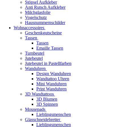
Stöpsel Aufkleber
Anti Rutsch Aufkleber
Milchglasfolie
Vogelschutz
Hausnummernschilder
Wohnaccessoires
Geschenkgutscheine
Tassen
Tassen
Emaille Tassen
Turnbeutel
Jutebeutel
Jutebeutel in Pastellfarben
Wanduhren
Design Wanduhren
Wandtattoo Uhren
Mini Wanduhren
Print Wanduhren
3D Wandtattoos
3D Blumen
3D Spinnen
Mousepads
Lieblingsmenschen
Glasschneidebretter
Lieblingsmenschen