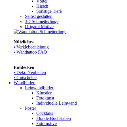
Vögel
Hirsch
Sonstige Tiere
Selbst gestalten
3D Schmetterlinge
Origami Motive
Nützliches
• Verklebeanleitung
• Wandtattoo FAQ
Entdecken
• Deko Neuheiten
• Gutscheine
Wandbilder
Leinwandbilder
Künstler
Fotokunst
Individuelle Leinwand
Poster
Cocktails
Florale Buchstaben
Fotomotive