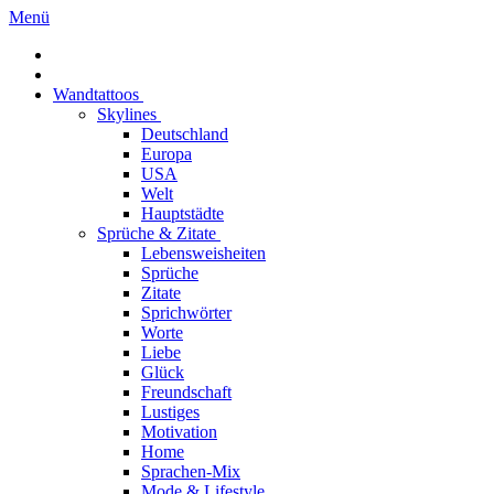
Menü
Wandtattoos
Skylines
Deutschland
Europa
USA
Welt
Hauptstädte
Sprüche & Zitate
Lebensweisheiten
Sprüche
Zitate
Sprichwörter
Worte
Liebe
Glück
Freundschaft
Lustiges
Motivation
Home
Sprachen-Mix
Mode & Lifestyle