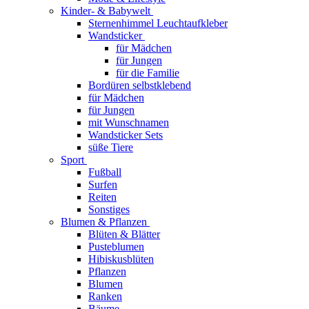
Kinder- & Babywelt
Sternenhimmel Leuchtaufkleber
Wandsticker
für Mädchen
für Jungen
für die Familie
Bordüren selbstklebend
für Mädchen
für Jungen
mit Wunschnamen
Wandsticker Sets
süße Tiere
Sport
Fußball
Surfen
Reiten
Sonstiges
Blumen & Pflanzen
Blüten & Blätter
Pusteblumen
Hibiskusblüten
Pflanzen
Blumen
Ranken
Bäume