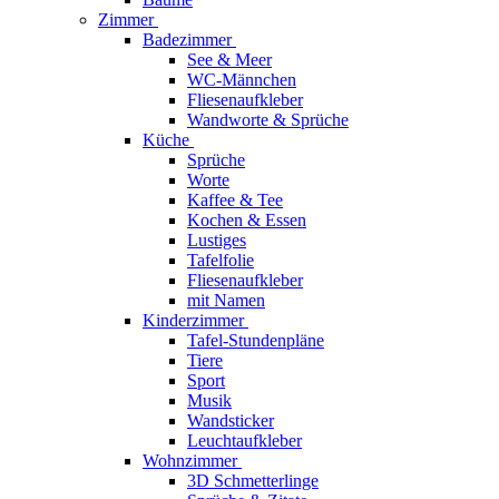
Zimmer
Badezimmer
See & Meer
WC-Männchen
Fliesenaufkleber
Wandworte & Sprüche
Küche
Sprüche
Worte
Kaffee & Tee
Kochen & Essen
Lustiges
Tafelfolie
Fliesenaufkleber
mit Namen
Kinderzimmer
Tafel-Stundenpläne
Tiere
Sport
Musik
Wandsticker
Leuchtaufkleber
Wohnzimmer
3D Schmetterlinge