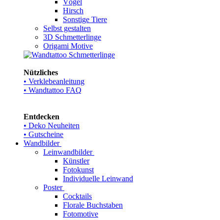
Vögel
Hirsch
Sonstige Tiere
Selbst gestalten
3D Schmetterlinge
Origami Motive
Nützliches
• Verklebeanleitung
• Wandtattoo FAQ
Entdecken
• Deko Neuheiten
• Gutscheine
Wandbilder
Leinwandbilder
Künstler
Fotokunst
Individuelle Leinwand
Poster
Cocktails
Florale Buchstaben
Fotomotive