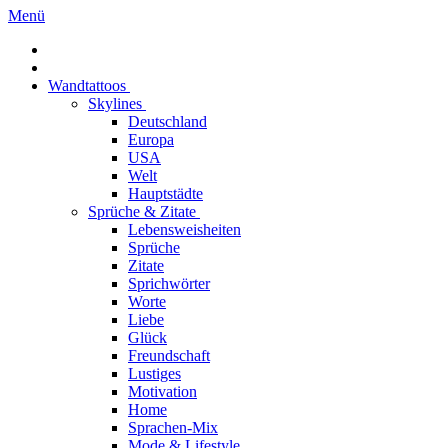
Menü
Wandtattoos
Skylines
Deutschland
Europa
USA
Welt
Hauptstädte
Sprüche & Zitate
Lebensweisheiten
Sprüche
Zitate
Sprichwörter
Worte
Liebe
Glück
Freundschaft
Lustiges
Motivation
Home
Sprachen-Mix
Mode & Lifestyle