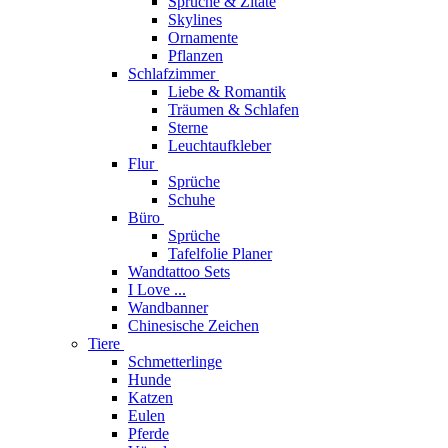
Sprüche & Zitate
Skylines
Ornamente
Pflanzen
Schlafzimmer
Liebe & Romantik
Träumen & Schlafen
Sterne
Leuchtaufkleber
Flur
Sprüche
Schuhe
Büro
Sprüche
Tafelfolie Planer
Wandtattoo Sets
I Love ...
Wandbanner
Chinesische Zeichen
Tiere
Schmetterlinge
Hunde
Katzen
Eulen
Pferde