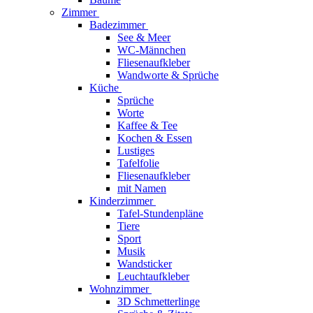
Zimmer
Badezimmer
See & Meer
WC-Männchen
Fliesenaufkleber
Wandworte & Sprüche
Küche
Sprüche
Worte
Kaffee & Tee
Kochen & Essen
Lustiges
Tafelfolie
Fliesenaufkleber
mit Namen
Kinderzimmer
Tafel-Stundenpläne
Tiere
Sport
Musik
Wandsticker
Leuchtaufkleber
Wohnzimmer
3D Schmetterlinge