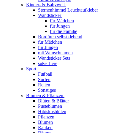
Kinder- & Babywelt
Sternenhimmel Leuchtaufkleber
Wandsticker
für Mädchen
für Jungen
für die Familie
Bordüren selbstklebend
für Mädchen
für Jungen
mit Wunschnamen
Wandsticker Sets
süße Tiere
Sport
Fußball
Surfen
Reiten
Sonstiges
Blumen & Pflanzen
Blüten & Blätter
Pusteblumen
Hibiskusblüten
Pflanzen
Blumen
Ranken
Bäume