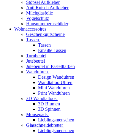
Stöpsel Aufkleber
Anti Rutsch Aufkleber
Milchglasfolie
Vogelschutz
Hausnummernschilder
Wohnaccessoires
Geschenkgutscheine
Tassen
Tassen
Emaille Tassen
Turnbeutel
Jutebeutel
Jutebeutel in Pastellfarben
Wanduhren
Design Wanduhren
Wandtattoo Uhren
Mini Wanduhren
Print Wanduhren
3D Wandtattoos
3D Blumen
3D Spinnen
Mousepads
Lieblingsmenschen
Glasschneidebretter
Lieblingsmenschen