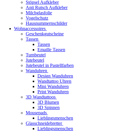
Stöpsel Aufkleber
Anti Rutsch Aufkleber
Milchglasfolie
Vogelschutz
Hausnummernschilder
Wohnaccessoires
Geschenkgutscheine
Tassen
Tassen
Emaille Tassen
Turnbeutel
Jutebeutel
Jutebeutel in Pastellfarben
Wanduhren
Design Wanduhren
Wandtattoo Uhren
Mini Wanduhren
Print Wanduhren
3D Wandtattoos
3D Blumen
3D Spinnen
Mousepads
Lieblingsmenschen
Glasschneidebretter
Lieblingsmenschen