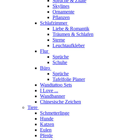
Sprüche & Zitate
Skylines
Ornamente
Pflanzen
Schlafzimmer
Liebe & Romantik
Träumen & Schlafen
Sterne
Leuchtaufkleber
Flur
Sprüche
Schuhe
Büro
Sprüche
Tafelfolie Planer
Wandtattoo Sets
I Love ...
Wandbanner
Chinesische Zeichen
Tiere
Schmetterlinge
Hunde
Katzen
Eulen
Pferde