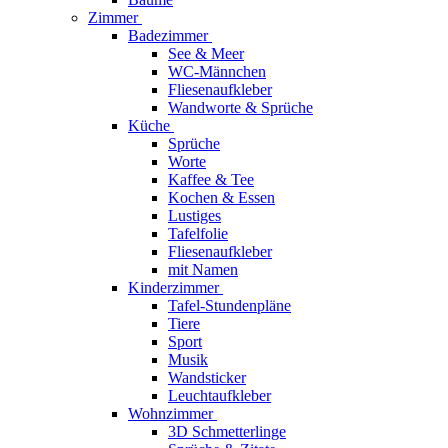
Zimmer
Badezimmer
See & Meer
WC-Männchen
Fliesenaufkleber
Wandworte & Sprüche
Küche
Sprüche
Worte
Kaffee & Tee
Kochen & Essen
Lustiges
Tafelfolie
Fliesenaufkleber
mit Namen
Kinderzimmer
Tafel-Stundenpläne
Tiere
Sport
Musik
Wandsticker
Leuchtaufkleber
Wohnzimmer
3D Schmetterlinge