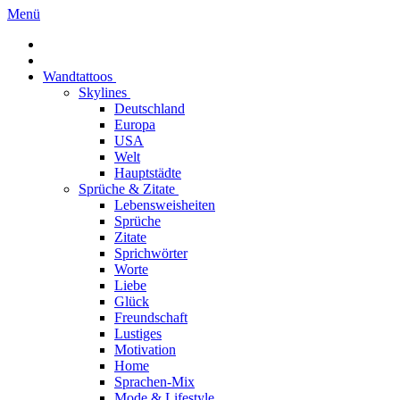
Menü
Wandtattoos
Skylines
Deutschland
Europa
USA
Welt
Hauptstädte
Sprüche & Zitate
Lebensweisheiten
Sprüche
Zitate
Sprichwörter
Worte
Liebe
Glück
Freundschaft
Lustiges
Motivation
Home
Sprachen-Mix
Mode & Lifestyle