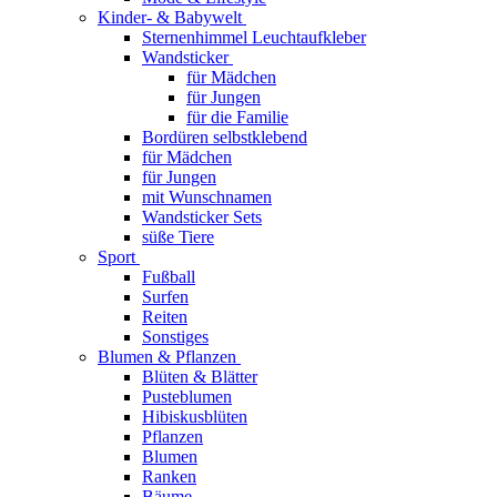
Kinder- & Babywelt
Sternenhimmel Leuchtaufkleber
Wandsticker
für Mädchen
für Jungen
für die Familie
Bordüren selbstklebend
für Mädchen
für Jungen
mit Wunschnamen
Wandsticker Sets
süße Tiere
Sport
Fußball
Surfen
Reiten
Sonstiges
Blumen & Pflanzen
Blüten & Blätter
Pusteblumen
Hibiskusblüten
Pflanzen
Blumen
Ranken
Bäume