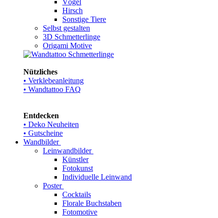
Vögel
Hirsch
Sonstige Tiere
Selbst gestalten
3D Schmetterlinge
Origami Motive
Nützliches
• Verklebeanleitung
• Wandtattoo FAQ
Entdecken
• Deko Neuheiten
• Gutscheine
Wandbilder
Leinwandbilder
Künstler
Fotokunst
Individuelle Leinwand
Poster
Cocktails
Florale Buchstaben
Fotomotive