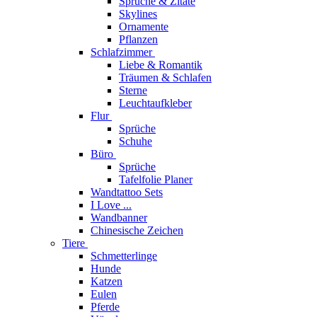
Sprüche & Zitate
Skylines
Ornamente
Pflanzen
Schlafzimmer
Liebe & Romantik
Träumen & Schlafen
Sterne
Leuchtaufkleber
Flur
Sprüche
Schuhe
Büro
Sprüche
Tafelfolie Planer
Wandtattoo Sets
I Love ...
Wandbanner
Chinesische Zeichen
Tiere
Schmetterlinge
Hunde
Katzen
Eulen
Pferde