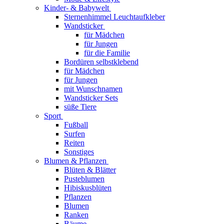
Kinder- & Babywelt
Sternenhimmel Leuchtaufkleber
Wandsticker
für Mädchen
für Jungen
für die Familie
Bordüren selbstklebend
für Mädchen
für Jungen
mit Wunschnamen
Wandsticker Sets
süße Tiere
Sport
Fußball
Surfen
Reiten
Sonstiges
Blumen & Pflanzen
Blüten & Blätter
Pusteblumen
Hibiskusblüten
Pflanzen
Blumen
Ranken
Bäume