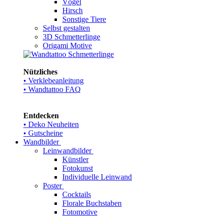
Vögel
Hirsch
Sonstige Tiere
Selbst gestalten
3D Schmetterlinge
Origami Motive
Nützliches
• Verklebeanleitung
• Wandtattoo FAQ
Entdecken
• Deko Neuheiten
• Gutscheine
Wandbilder
Leinwandbilder
Künstler
Fotokunst
Individuelle Leinwand
Poster
Cocktails
Florale Buchstaben
Fotomotive