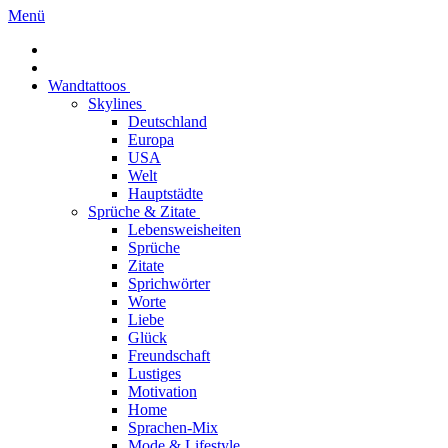
Menü
Wandtattoos
Skylines
Deutschland
Europa
USA
Welt
Hauptstädte
Sprüche & Zitate
Lebensweisheiten
Sprüche
Zitate
Sprichwörter
Worte
Liebe
Glück
Freundschaft
Lustiges
Motivation
Home
Sprachen-Mix
Mode & Lifestyle