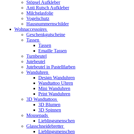
Stöpsel Aufkleber
Anti Rutsch Aufkleber
Milchglasfolie
Vogelschutz
Hausnummernschilder
Wohnaccessoires
Geschenkgutscheine
Tassen
Tassen
Emaille Tassen
Turnbeutel
Jutebeutel
Jutebeutel in Pastellfarben
Wanduhren
Design Wanduhren
Wandtattoo Uhren
Mini Wanduhren
Print Wanduhren
3D Wandtattoos
3D Blumen
3D Spinnen
Mousepads
Lieblingsmenschen
Glasschneidebretter
Lieblingsmenschen