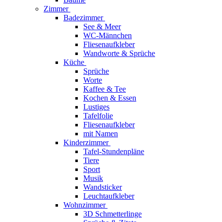
Zimmer
Badezimmer
See & Meer
WC-Männchen
Fliesenaufkleber
Wandworte & Sprüche
Küche
Sprüche
Worte
Kaffee & Tee
Kochen & Essen
Lustiges
Tafelfolie
Fliesenaufkleber
mit Namen
Kinderzimmer
Tafel-Stundenpläne
Tiere
Sport
Musik
Wandsticker
Leuchtaufkleber
Wohnzimmer
3D Schmetterlinge