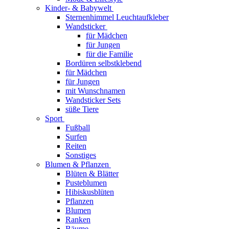
Kinder- & Babywelt
Sternenhimmel Leuchtaufkleber
Wandsticker
für Mädchen
für Jungen
für die Familie
Bordüren selbstklebend
für Mädchen
für Jungen
mit Wunschnamen
Wandsticker Sets
süße Tiere
Sport
Fußball
Surfen
Reiten
Sonstiges
Blumen & Pflanzen
Blüten & Blätter
Pusteblumen
Hibiskusblüten
Pflanzen
Blumen
Ranken
Bäume