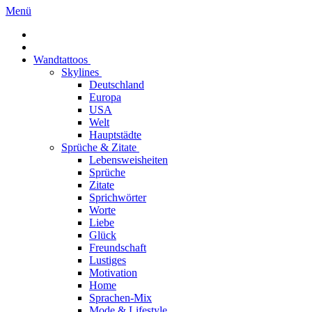
Menü
Wandtattoos
Skylines
Deutschland
Europa
USA
Welt
Hauptstädte
Sprüche & Zitate
Lebensweisheiten
Sprüche
Zitate
Sprichwörter
Worte
Liebe
Glück
Freundschaft
Lustiges
Motivation
Home
Sprachen-Mix
Mode & Lifestyle