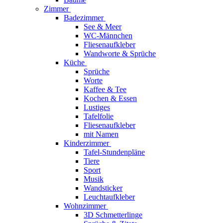
Zimmer
Badezimmer
See & Meer
WC-Männchen
Fliesenaufkleber
Wandworte & Sprüche
Küche
Sprüche
Worte
Kaffee & Tee
Kochen & Essen
Lustiges
Tafelfolie
Fliesenaufkleber
mit Namen
Kinderzimmer
Tafel-Stundenpläne
Tiere
Sport
Musik
Wandsticker
Leuchtaufkleber
Wohnzimmer
3D Schmetterlinge