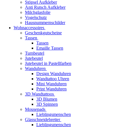
Stöpsel Aufkleber
Anti Rutsch Aufkleber
Milchglasfolie
Vogelschutz
Hausnummernschilder
Wohnaccessoires
Geschenkgutscheine
Tassen
Tassen
Emaille Tassen
Turnbeutel
Jutebeutel
Jutebeutel in Pastellfarben
Wanduhren
Design Wanduhren
Wandtattoo Uhren
Mini Wanduhren
Print Wanduhren
3D Wandtattoos
3D Blumen
3D Spinnen
Mousepads
Lieblingsmenschen
Glasschneidebretter
Lieblingsmenschen