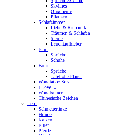
Sprüche & Zitate
Skylines
Ornamente
Pflanzen
Schlafzimmer
Liebe & Romantik
Träumen & Schlafen
Sterne
Leuchtaufkleber
Flur
Sprüche
Schuhe
Büro
Sprüche
Tafelfolie Planer
Wandtattoo Sets
I Love ...
Wandbanner
Chinesische Zeichen
Tiere
Schmetterlinge
Hunde
Katzen
Eulen
Pferde