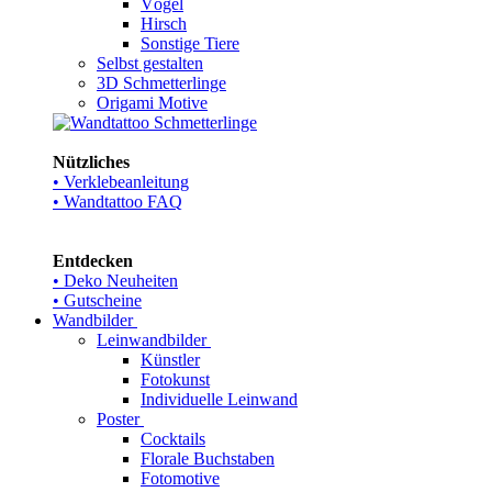
Vögel
Hirsch
Sonstige Tiere
Selbst gestalten
3D Schmetterlinge
Origami Motive
Nützliches
• Verklebeanleitung
• Wandtattoo FAQ
Entdecken
• Deko Neuheiten
• Gutscheine
Wandbilder
Leinwandbilder
Künstler
Fotokunst
Individuelle Leinwand
Poster
Cocktails
Florale Buchstaben
Fotomotive