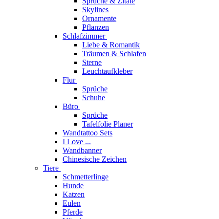
Sprüche & Zitate
Skylines
Ornamente
Pflanzen
Schlafzimmer
Liebe & Romantik
Träumen & Schlafen
Sterne
Leuchtaufkleber
Flur
Sprüche
Schuhe
Büro
Sprüche
Tafelfolie Planer
Wandtattoo Sets
I Love ...
Wandbanner
Chinesische Zeichen
Tiere
Schmetterlinge
Hunde
Katzen
Eulen
Pferde