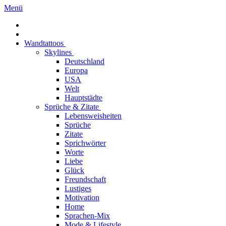
Menü
Wandtattoos
Skylines
Deutschland
Europa
USA
Welt
Hauptstädte
Sprüche & Zitate
Lebensweisheiten
Sprüche
Zitate
Sprichwörter
Worte
Liebe
Glück
Freundschaft
Lustiges
Motivation
Home
Sprachen-Mix
Mode & Lifestyle