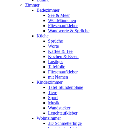
Zimmer
Badezimmer
See & Meer
WC-Männchen
Fliesenaufkleber
Wandworte & Sprüche
Küche
Sprüche
Worte
Kaffee & Tee
Kochen & Essen
Lustiges
Tafelfolie
Fliesenaufkleber
mit Namen
Kinderzimmer
Tafel-Stundenpläne
Tiere
Sport
Musik
Wandsticker
Leuchtaufkleber
Wohnzimmer
3D Schmetterlinge