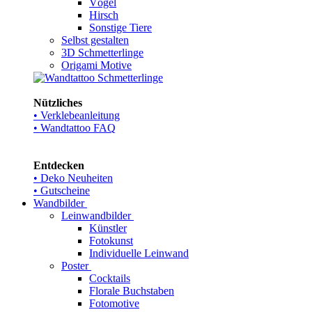
Vögel
Hirsch
Sonstige Tiere
Selbst gestalten
3D Schmetterlinge
Origami Motive
Nützliches
• Verklebeanleitung
• Wandtattoo FAQ
Entdecken
• Deko Neuheiten
• Gutscheine
Wandbilder
Leinwandbilder
Künstler
Fotokunst
Individuelle Leinwand
Poster
Cocktails
Florale Buchstaben
Fotomotive