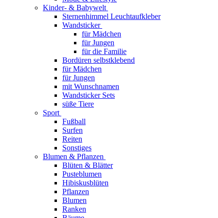
Kinder- & Babywelt
Sternenhimmel Leuchtaufkleber
Wandsticker
für Mädchen
für Jungen
für die Familie
Bordüren selbstklebend
für Mädchen
für Jungen
mit Wunschnamen
Wandsticker Sets
süße Tiere
Sport
Fußball
Surfen
Reiten
Sonstiges
Blumen & Pflanzen
Blüten & Blätter
Pusteblumen
Hibiskusblüten
Pflanzen
Blumen
Ranken
Bäume