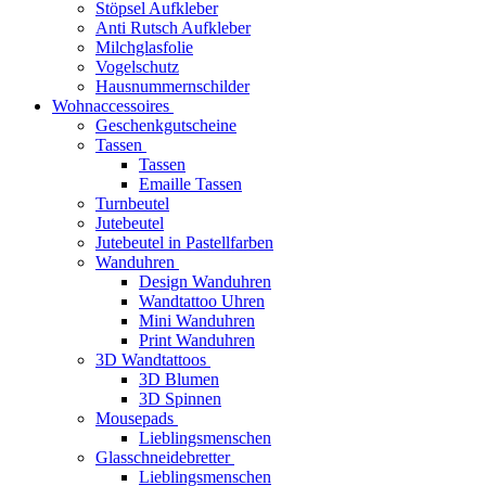
Stöpsel Aufkleber
Anti Rutsch Aufkleber
Milchglasfolie
Vogelschutz
Hausnummernschilder
Wohnaccessoires
Geschenkgutscheine
Tassen
Tassen
Emaille Tassen
Turnbeutel
Jutebeutel
Jutebeutel in Pastellfarben
Wanduhren
Design Wanduhren
Wandtattoo Uhren
Mini Wanduhren
Print Wanduhren
3D Wandtattoos
3D Blumen
3D Spinnen
Mousepads
Lieblingsmenschen
Glasschneidebretter
Lieblingsmenschen