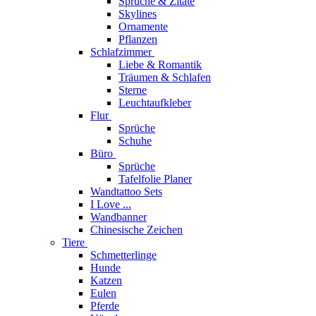
Sprüche & Zitate
Skylines
Ornamente
Pflanzen
Schlafzimmer
Liebe & Romantik
Träumen & Schlafen
Sterne
Leuchtaufkleber
Flur
Sprüche
Schuhe
Büro
Sprüche
Tafelfolie Planer
Wandtattoo Sets
I Love ...
Wandbanner
Chinesische Zeichen
Tiere
Schmetterlinge
Hunde
Katzen
Eulen
Pferde