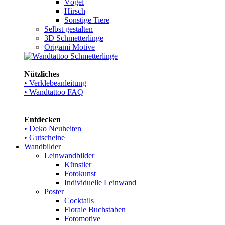
Vögel
Hirsch
Sonstige Tiere
Selbst gestalten
3D Schmetterlinge
Origami Motive
Nützliches
• Verklebeanleitung
• Wandtattoo FAQ
Entdecken
• Deko Neuheiten
• Gutscheine
Wandbilder
Leinwandbilder
Künstler
Fotokunst
Individuelle Leinwand
Poster
Cocktails
Florale Buchstaben
Fotomotive