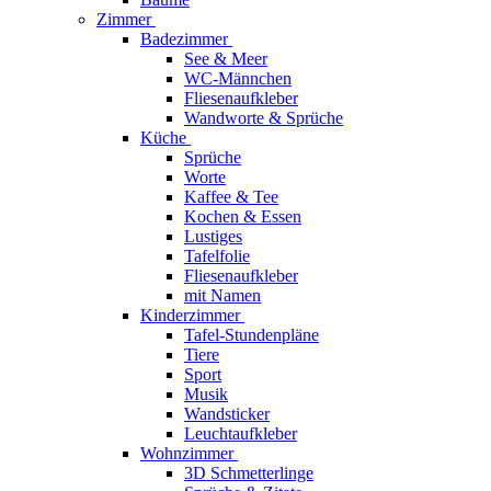
Zimmer
Badezimmer
See & Meer
WC-Männchen
Fliesenaufkleber
Wandworte & Sprüche
Küche
Sprüche
Worte
Kaffee & Tee
Kochen & Essen
Lustiges
Tafelfolie
Fliesenaufkleber
mit Namen
Kinderzimmer
Tafel-Stundenpläne
Tiere
Sport
Musik
Wandsticker
Leuchtaufkleber
Wohnzimmer
3D Schmetterlinge