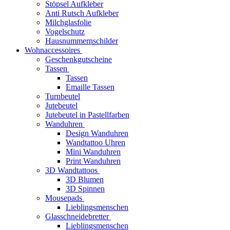
Stöpsel Aufkleber
Anti Rutsch Aufkleber
Milchglasfolie
Vogelschutz
Hausnummernschilder
Wohnaccessoires
Geschenkgutscheine
Tassen
Tassen
Emaille Tassen
Turnbeutel
Jutebeutel
Jutebeutel in Pastellfarben
Wanduhren
Design Wanduhren
Wandtattoo Uhren
Mini Wanduhren
Print Wanduhren
3D Wandtattoos
3D Blumen
3D Spinnen
Mousepads
Lieblingsmenschen
Glasschneidebretter
Lieblingsmenschen