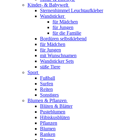
Kinder- & Babywelt
Sternenhimmel Leuchtaufkleber
Wandsticker
für Mädchen
für Jungen
für die Familie
Bordüren selbstklebend
für Mädchen
für Jungen
mit Wunschnamen
Wandsticker Sets
süße Tiere
Sport
Fußball
Surfen
Reiten
Sonstiges
Blumen & Pflanzen
Blüten & Blätter
Pusteblumen
Hibiskusblüten
Pflanzen
Blumen
Ranken
Bäume