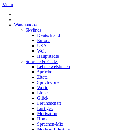
Menü
Wandtattoos
Skylines
Deutschland
Europa
USA
Welt
Hauptstädte
Sprüche & Zitate
Lebensweisheiten
Sprüche
Zitate
Sprichwörter
Worte
Liebe
Glück
Freundschaft
Lustiges
Motivation
Home
Sprachen-Mix
Mode & Lifestyle