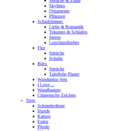
Sprüche & Zitate
Skylines
Ornamente
Pflanzen
Schlafzimmer
Liebe & Romantik
Träumen & Schlafen
Sterne
Leuchtaufkleber
Flur
Sprüche
Schuhe
Büro
Sprüche
Tafelfolie Planer
Wandtattoo Sets
I Love ...
Wandbanner
Chinesische Zeichen
Tiere
Schmetterlinge
Hunde
Katzen
Eulen
Pferde