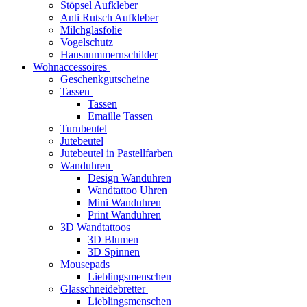
Stöpsel Aufkleber
Anti Rutsch Aufkleber
Milchglasfolie
Vogelschutz
Hausnummernschilder
Wohnaccessoires
Geschenkgutscheine
Tassen
Tassen
Emaille Tassen
Turnbeutel
Jutebeutel
Jutebeutel in Pastellfarben
Wanduhren
Design Wanduhren
Wandtattoo Uhren
Mini Wanduhren
Print Wanduhren
3D Wandtattoos
3D Blumen
3D Spinnen
Mousepads
Lieblingsmenschen
Glasschneidebretter
Lieblingsmenschen