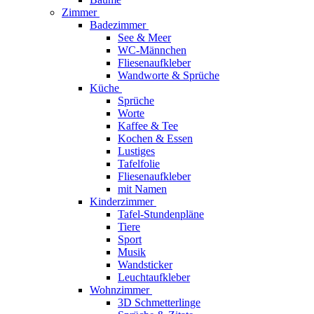
Zimmer
Badezimmer
See & Meer
WC-Männchen
Fliesenaufkleber
Wandworte & Sprüche
Küche
Sprüche
Worte
Kaffee & Tee
Kochen & Essen
Lustiges
Tafelfolie
Fliesenaufkleber
mit Namen
Kinderzimmer
Tafel-Stundenpläne
Tiere
Sport
Musik
Wandsticker
Leuchtaufkleber
Wohnzimmer
3D Schmetterlinge