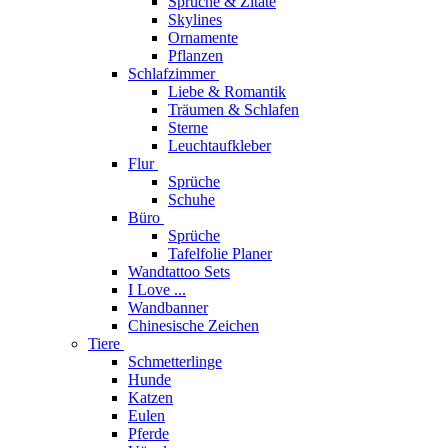
Sprüche & Zitate
Skylines
Ornamente
Pflanzen
Schlafzimmer
Liebe & Romantik
Träumen & Schlafen
Sterne
Leuchtaufkleber
Flur
Sprüche
Schuhe
Büro
Sprüche
Tafelfolie Planer
Wandtattoo Sets
I Love ...
Wandbanner
Chinesische Zeichen
Tiere
Schmetterlinge
Hunde
Katzen
Eulen
Pferde