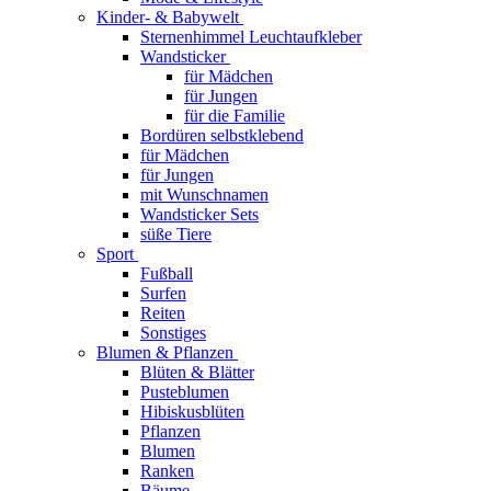
Kinder- & Babywelt
Sternenhimmel Leuchtaufkleber
Wandsticker
für Mädchen
für Jungen
für die Familie
Bordüren selbstklebend
für Mädchen
für Jungen
mit Wunschnamen
Wandsticker Sets
süße Tiere
Sport
Fußball
Surfen
Reiten
Sonstiges
Blumen & Pflanzen
Blüten & Blätter
Pusteblumen
Hibiskusblüten
Pflanzen
Blumen
Ranken
Bäume