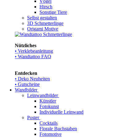
Vögel
Hirsch
Sonstige Tiere
Selbst gestalten
3D Schmetterlinge
Origami Motive
Nützliches
• Verklebeanleitung
• Wandtattoo FAQ
Entdecken
• Deko Neuheiten
• Gutscheine
Wandbilder
Leinwandbilder
Künstler
Fotokunst
Individuelle Leinwand
Poster
Cocktails
Florale Buchstaben
Fotomotive