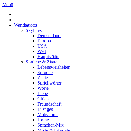
Menü
Wandtattoos
Skylines
Deutschland
Europa
USA
Welt
Hauptstädte
Sprüche & Zitate
Lebensweisheiten
Sprüche
Zitate
Sprichwörter
Worte
Liebe
Glück
Freundschaft
Lustiges
Motivation
Home
Sprachen-Mix
Mode & Lifestyle