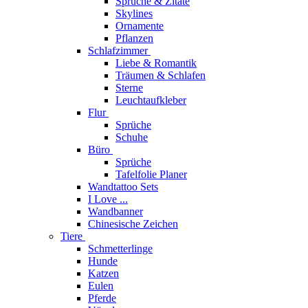
Sprüche & Zitate
Skylines
Ornamente
Pflanzen
Schlafzimmer
Liebe & Romantik
Träumen & Schlafen
Sterne
Leuchtaufkleber
Flur
Sprüche
Schuhe
Büro
Sprüche
Tafelfolie Planer
Wandtattoo Sets
I Love ...
Wandbanner
Chinesische Zeichen
Tiere
Schmetterlinge
Hunde
Katzen
Eulen
Pferde