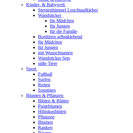
Kinder- & Babywelt
Sternenhimmel Leuchtaufkleber
Wandsticker
für Mädchen
für Jungen
für die Familie
Bordüren selbstklebend
für Mädchen
für Jungen
mit Wunschnamen
Wandsticker Sets
süße Tiere
Sport
Fußball
Surfen
Reiten
Sonstiges
Blumen & Pflanzen
Blüten & Blätter
Pusteblumen
Hibiskusblüten
Pflanzen
Blumen
Ranken
Bäume