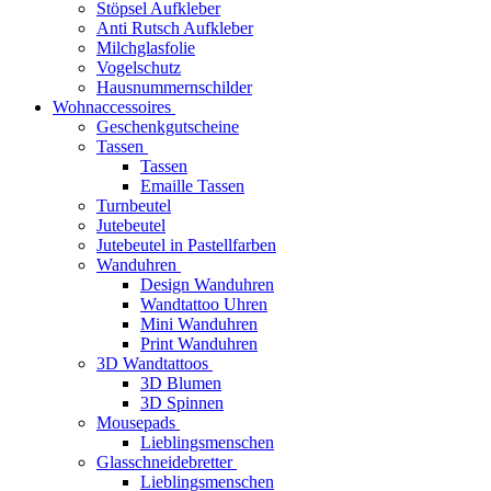
Stöpsel Aufkleber
Anti Rutsch Aufkleber
Milchglasfolie
Vogelschutz
Hausnummernschilder
Wohnaccessoires
Geschenkgutscheine
Tassen
Tassen
Emaille Tassen
Turnbeutel
Jutebeutel
Jutebeutel in Pastellfarben
Wanduhren
Design Wanduhren
Wandtattoo Uhren
Mini Wanduhren
Print Wanduhren
3D Wandtattoos
3D Blumen
3D Spinnen
Mousepads
Lieblingsmenschen
Glasschneidebretter
Lieblingsmenschen