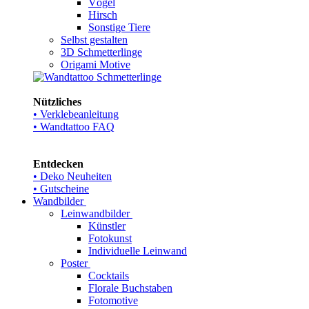
Vögel
Hirsch
Sonstige Tiere
Selbst gestalten
3D Schmetterlinge
Origami Motive
Nützliches
• Verklebeanleitung
• Wandtattoo FAQ
Entdecken
• Deko Neuheiten
• Gutscheine
Wandbilder
Leinwandbilder
Künstler
Fotokunst
Individuelle Leinwand
Poster
Cocktails
Florale Buchstaben
Fotomotive