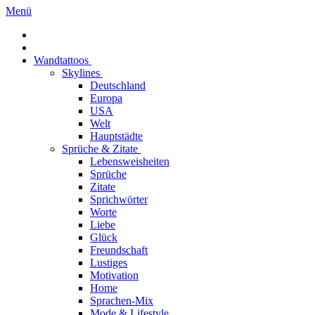
Menü
Wandtattoos
Skylines
Deutschland
Europa
USA
Welt
Hauptstädte
Sprüche & Zitate
Lebensweisheiten
Sprüche
Zitate
Sprichwörter
Worte
Liebe
Glück
Freundschaft
Lustiges
Motivation
Home
Sprachen-Mix
Mode & Lifestyle