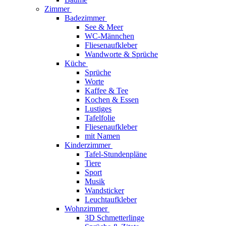
Zimmer
Badezimmer
See & Meer
WC-Männchen
Fliesenaufkleber
Wandworte & Sprüche
Küche
Sprüche
Worte
Kaffee & Tee
Kochen & Essen
Lustiges
Tafelfolie
Fliesenaufkleber
mit Namen
Kinderzimmer
Tafel-Stundenpläne
Tiere
Sport
Musik
Wandsticker
Leuchtaufkleber
Wohnzimmer
3D Schmetterlinge