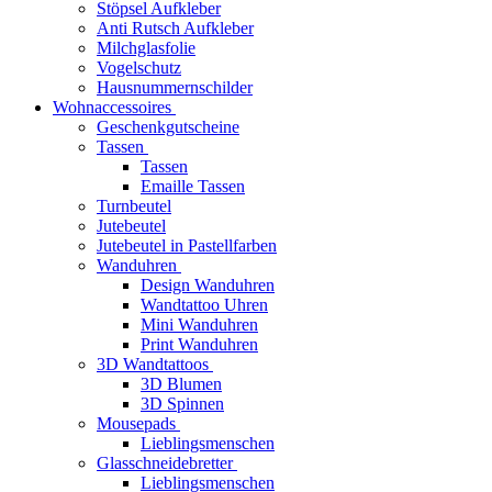
Stöpsel Aufkleber
Anti Rutsch Aufkleber
Milchglasfolie
Vogelschutz
Hausnummernschilder
Wohnaccessoires
Geschenkgutscheine
Tassen
Tassen
Emaille Tassen
Turnbeutel
Jutebeutel
Jutebeutel in Pastellfarben
Wanduhren
Design Wanduhren
Wandtattoo Uhren
Mini Wanduhren
Print Wanduhren
3D Wandtattoos
3D Blumen
3D Spinnen
Mousepads
Lieblingsmenschen
Glasschneidebretter
Lieblingsmenschen