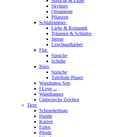
Sprüche & Zitate
Skylines
Ornamente
Pflanzen
Schlafzimmer
Liebe & Romantik
Träumen & Schlafen
Sterne
Leuchtaufkleber
Flur
Sprüche
Schuhe
Büro
Sprüche
Tafelfolie Planer
Wandtattoo Sets
I Love ...
Wandbanner
Chinesische Zeichen
Tiere
Schmetterlinge
Hunde
Katzen
Eulen
Pferde