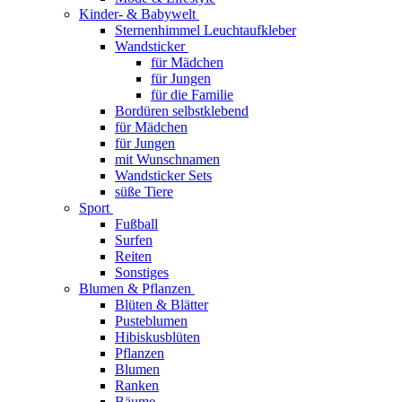
Kinder- & Babywelt
Sternenhimmel Leuchtaufkleber
Wandsticker
für Mädchen
für Jungen
für die Familie
Bordüren selbstklebend
für Mädchen
für Jungen
mit Wunschnamen
Wandsticker Sets
süße Tiere
Sport
Fußball
Surfen
Reiten
Sonstiges
Blumen & Pflanzen
Blüten & Blätter
Pusteblumen
Hibiskusblüten
Pflanzen
Blumen
Ranken
Bäume