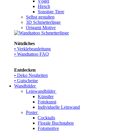
Vögel
Hirsch
Sonstige Tiere
Selbst gestalten
3D Schmetterlinge
Origami Motive
Nützliches
• Verklebeanleitung
• Wandtattoo FAQ
Entdecken
• Deko Neuheiten
• Gutscheine
Wandbilder
Leinwandbilder
Künstler
Fotokunst
Individuelle Leinwand
Poster
Cocktails
Florale Buchstaben
Fotomotive