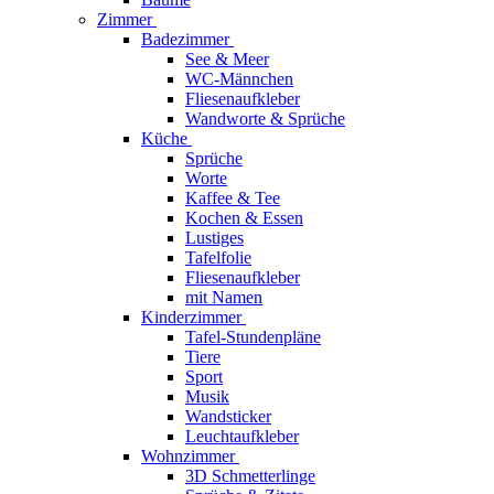
Zimmer
Badezimmer
See & Meer
WC-Männchen
Fliesenaufkleber
Wandworte & Sprüche
Küche
Sprüche
Worte
Kaffee & Tee
Kochen & Essen
Lustiges
Tafelfolie
Fliesenaufkleber
mit Namen
Kinderzimmer
Tafel-Stundenpläne
Tiere
Sport
Musik
Wandsticker
Leuchtaufkleber
Wohnzimmer
3D Schmetterlinge