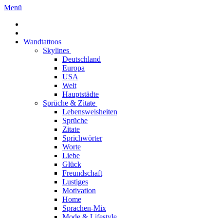
Menü
Wandtattoos
Skylines
Deutschland
Europa
USA
Welt
Hauptstädte
Sprüche & Zitate
Lebensweisheiten
Sprüche
Zitate
Sprichwörter
Worte
Liebe
Glück
Freundschaft
Lustiges
Motivation
Home
Sprachen-Mix
Mode & Lifestyle