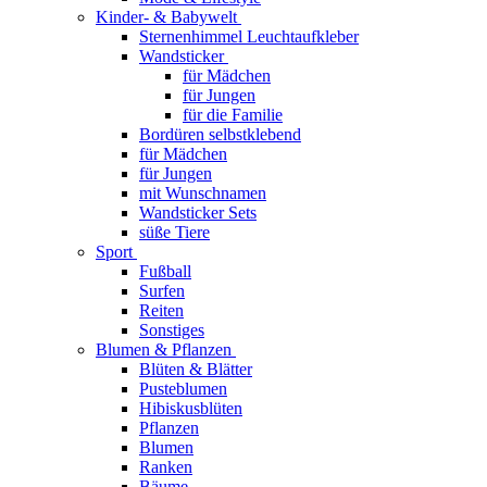
Kinder- & Babywelt
Sternenhimmel Leuchtaufkleber
Wandsticker
für Mädchen
für Jungen
für die Familie
Bordüren selbstklebend
für Mädchen
für Jungen
mit Wunschnamen
Wandsticker Sets
süße Tiere
Sport
Fußball
Surfen
Reiten
Sonstiges
Blumen & Pflanzen
Blüten & Blätter
Pusteblumen
Hibiskusblüten
Pflanzen
Blumen
Ranken
Bäume