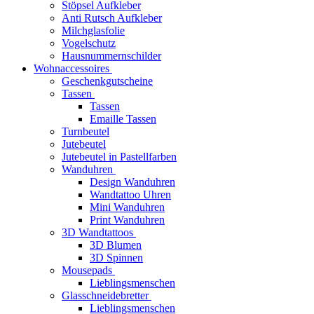
Stöpsel Aufkleber
Anti Rutsch Aufkleber
Milchglasfolie
Vogelschutz
Hausnummernschilder
Wohnaccessoires
Geschenkgutscheine
Tassen
Tassen
Emaille Tassen
Turnbeutel
Jutebeutel
Jutebeutel in Pastellfarben
Wanduhren
Design Wanduhren
Wandtattoo Uhren
Mini Wanduhren
Print Wanduhren
3D Wandtattoos
3D Blumen
3D Spinnen
Mousepads
Lieblingsmenschen
Glasschneidebretter
Lieblingsmenschen