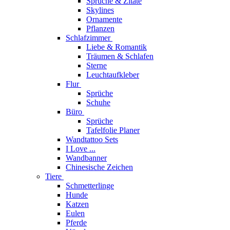
Sprüche & Zitate
Skylines
Ornamente
Pflanzen
Schlafzimmer
Liebe & Romantik
Träumen & Schlafen
Sterne
Leuchtaufkleber
Flur
Sprüche
Schuhe
Büro
Sprüche
Tafelfolie Planer
Wandtattoo Sets
I Love ...
Wandbanner
Chinesische Zeichen
Tiere
Schmetterlinge
Hunde
Katzen
Eulen
Pferde