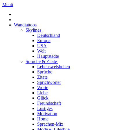
Menü
Wandtattoos
Skylines
Deutschland
Europa
USA
Welt
Hauptstädte
Sprüche & Zitate
Lebensweisheiten
Sprüche
Zitate
Sprichwörter
Worte
Liebe
Glück
Freundschaft
Lustiges
Motivation
Home
Sprachen-Mix
Mode & Lifestyle