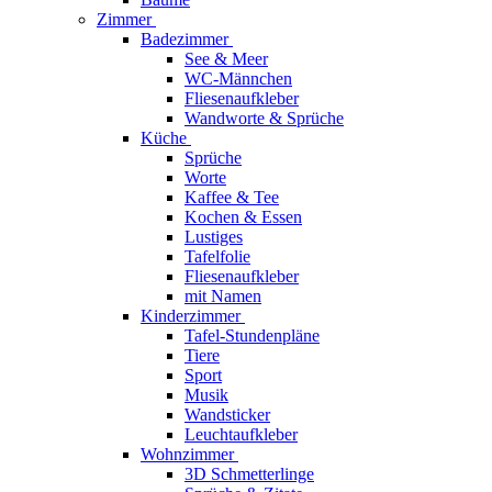
Zimmer
Badezimmer
See & Meer
WC-Männchen
Fliesenaufkleber
Wandworte & Sprüche
Küche
Sprüche
Worte
Kaffee & Tee
Kochen & Essen
Lustiges
Tafelfolie
Fliesenaufkleber
mit Namen
Kinderzimmer
Tafel-Stundenpläne
Tiere
Sport
Musik
Wandsticker
Leuchtaufkleber
Wohnzimmer
3D Schmetterlinge