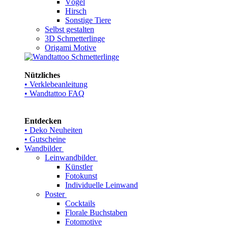
Vögel
Hirsch
Sonstige Tiere
Selbst gestalten
3D Schmetterlinge
Origami Motive
Nützliches
• Verklebeanleitung
• Wandtattoo FAQ
Entdecken
• Deko Neuheiten
• Gutscheine
Wandbilder
Leinwandbilder
Künstler
Fotokunst
Individuelle Leinwand
Poster
Cocktails
Florale Buchstaben
Fotomotive