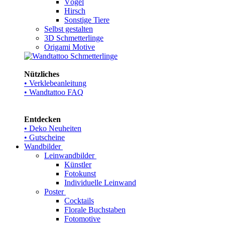
Vögel
Hirsch
Sonstige Tiere
Selbst gestalten
3D Schmetterlinge
Origami Motive
Nützliches
• Verklebeanleitung
• Wandtattoo FAQ
Entdecken
• Deko Neuheiten
• Gutscheine
Wandbilder
Leinwandbilder
Künstler
Fotokunst
Individuelle Leinwand
Poster
Cocktails
Florale Buchstaben
Fotomotive