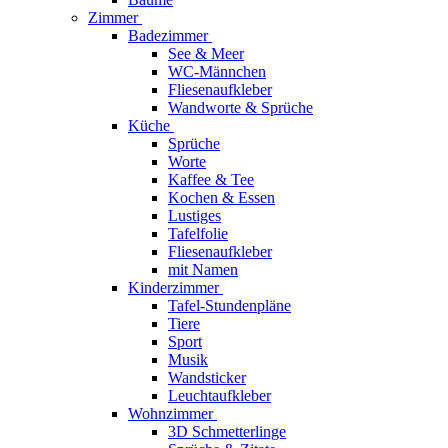
Zimmer
Badezimmer
See & Meer
WC-Männchen
Fliesenaufkleber
Wandworte & Sprüche
Küche
Sprüche
Worte
Kaffee & Tee
Kochen & Essen
Lustiges
Tafelfolie
Fliesenaufkleber
mit Namen
Kinderzimmer
Tafel-Stundenpläne
Tiere
Sport
Musik
Wandsticker
Leuchtaufkleber
Wohnzimmer
3D Schmetterlinge