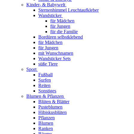
Kinder- & Babywelt
Sternenhimmel Leuchtaufkleber
Wandsticker
für Mädchen
für Jungen
für die Familie
Bordüren selbstklebend
für Mädchen
für Jungen
mit Wunschnamen
Wandsticker Sets
süße Tiere
Sport
Fußball
Surfen
Reiten
Sonstiges
Blumen & Pflanzen
Blüten & Blätter
Pusteblumen
Hibiskusblüten
Pflanzen
Blumen
Ranken
Bäume