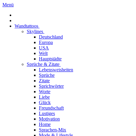
Menü
Wandtattoos
Skylines
Deutschland
Europa
USA
Welt
Hauptstädte
Sprüche & Zitate
Lebensweisheiten
Sprüche
Zitate
Sprichwörter
Worte
Liebe
Glück
Freundschaft
Lustiges
Motivation
Home
Sprachen-Mix
Mode & Lifestyle