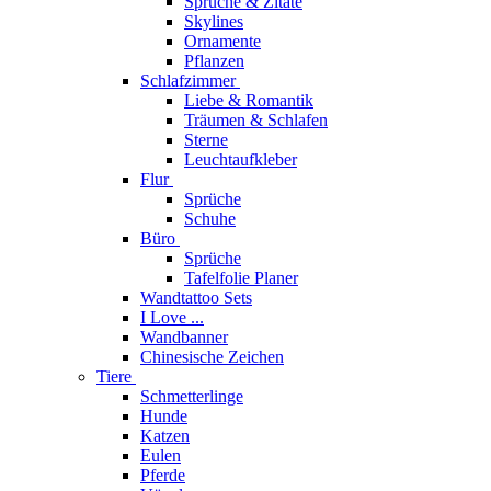
Sprüche & Zitate
Skylines
Ornamente
Pflanzen
Schlafzimmer
Liebe & Romantik
Träumen & Schlafen
Sterne
Leuchtaufkleber
Flur
Sprüche
Schuhe
Büro
Sprüche
Tafelfolie Planer
Wandtattoo Sets
I Love ...
Wandbanner
Chinesische Zeichen
Tiere
Schmetterlinge
Hunde
Katzen
Eulen
Pferde