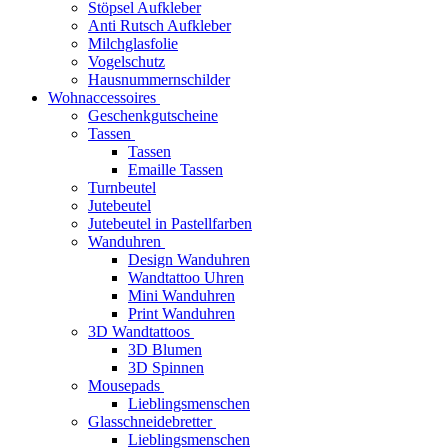
Stöpsel Aufkleber
Anti Rutsch Aufkleber
Milchglasfolie
Vogelschutz
Hausnummernschilder
Wohnaccessoires
Geschenkgutscheine
Tassen
Tassen
Emaille Tassen
Turnbeutel
Jutebeutel
Jutebeutel in Pastellfarben
Wanduhren
Design Wanduhren
Wandtattoo Uhren
Mini Wanduhren
Print Wanduhren
3D Wandtattoos
3D Blumen
3D Spinnen
Mousepads
Lieblingsmenschen
Glasschneidebretter
Lieblingsmenschen