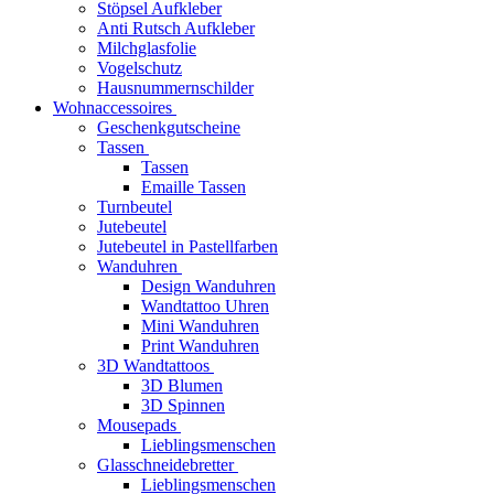
Stöpsel Aufkleber
Anti Rutsch Aufkleber
Milchglasfolie
Vogelschutz
Hausnummernschilder
Wohnaccessoires
Geschenkgutscheine
Tassen
Tassen
Emaille Tassen
Turnbeutel
Jutebeutel
Jutebeutel in Pastellfarben
Wanduhren
Design Wanduhren
Wandtattoo Uhren
Mini Wanduhren
Print Wanduhren
3D Wandtattoos
3D Blumen
3D Spinnen
Mousepads
Lieblingsmenschen
Glasschneidebretter
Lieblingsmenschen