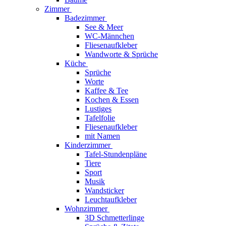
Zimmer
Badezimmer
See & Meer
WC-Männchen
Fliesenaufkleber
Wandworte & Sprüche
Küche
Sprüche
Worte
Kaffee & Tee
Kochen & Essen
Lustiges
Tafelfolie
Fliesenaufkleber
mit Namen
Kinderzimmer
Tafel-Stundenpläne
Tiere
Sport
Musik
Wandsticker
Leuchtaufkleber
Wohnzimmer
3D Schmetterlinge