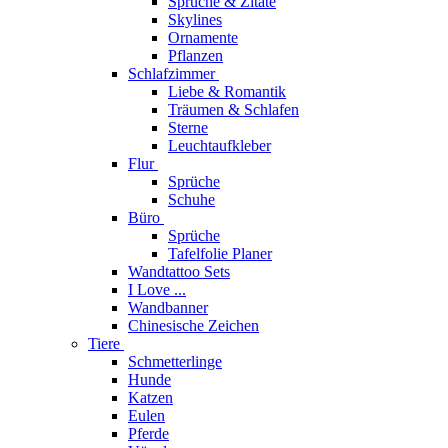
Sprüche & Zitate
Skylines
Ornamente
Pflanzen
Schlafzimmer
Liebe & Romantik
Träumen & Schlafen
Sterne
Leuchtaufkleber
Flur
Sprüche
Schuhe
Büro
Sprüche
Tafelfolie Planer
Wandtattoo Sets
I Love ...
Wandbanner
Chinesische Zeichen
Tiere
Schmetterlinge
Hunde
Katzen
Eulen
Pferde