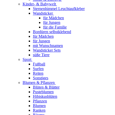
Kinder- & Babywelt
Sternenhimmel Leuchtaufkleber
Wandsticker
für Mädchen
für Jungen
für die Familie
Bordüren selbstklebend
für Mädchen
für Jungen
mit Wunschnamen
Wandsticker Sets
süße Tiere
Sport
Fußball
Surfen
Reiten
Sonstiges
Blumen & Pflanzen
Blüten & Blätter
Pusteblumen
Hibiskusblüten
Pflanzen
Blumen
Ranken
Bäume