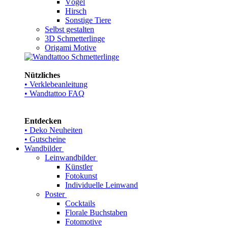
Vögel
Hirsch
Sonstige Tiere
Selbst gestalten
3D Schmetterlinge
Origami Motive
Nützliches
• Verklebeanleitung
• Wandtattoo FAQ
Entdecken
• Deko Neuheiten
• Gutscheine
Wandbilder
Leinwandbilder
Künstler
Fotokunst
Individuelle Leinwand
Poster
Cocktails
Florale Buchstaben
Fotomotive