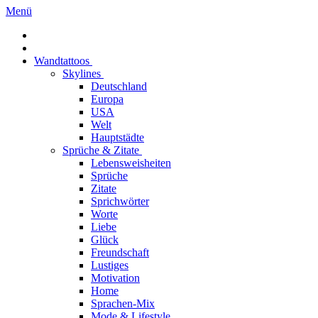
Menü
Wandtattoos
Skylines
Deutschland
Europa
USA
Welt
Hauptstädte
Sprüche & Zitate
Lebensweisheiten
Sprüche
Zitate
Sprichwörter
Worte
Liebe
Glück
Freundschaft
Lustiges
Motivation
Home
Sprachen-Mix
Mode & Lifestyle