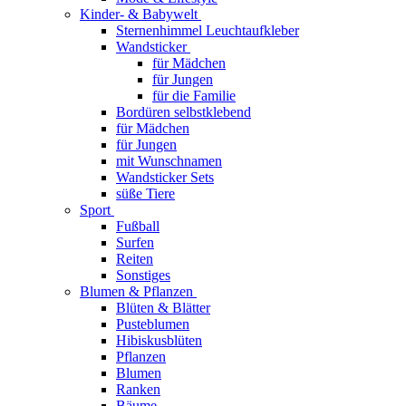
Kinder- & Babywelt
Sternenhimmel Leuchtaufkleber
Wandsticker
für Mädchen
für Jungen
für die Familie
Bordüren selbstklebend
für Mädchen
für Jungen
mit Wunschnamen
Wandsticker Sets
süße Tiere
Sport
Fußball
Surfen
Reiten
Sonstiges
Blumen & Pflanzen
Blüten & Blätter
Pusteblumen
Hibiskusblüten
Pflanzen
Blumen
Ranken
Bäume