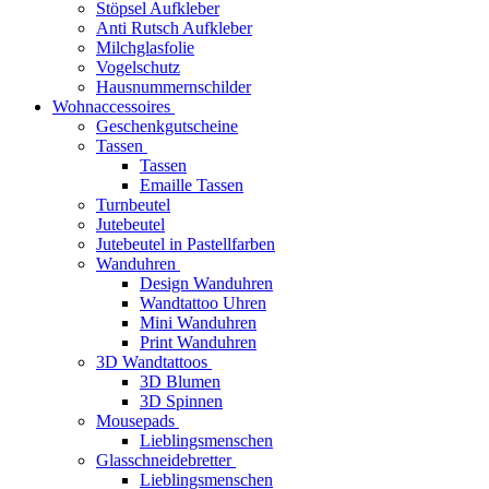
Stöpsel Aufkleber
Anti Rutsch Aufkleber
Milchglasfolie
Vogelschutz
Hausnummernschilder
Wohnaccessoires
Geschenkgutscheine
Tassen
Tassen
Emaille Tassen
Turnbeutel
Jutebeutel
Jutebeutel in Pastellfarben
Wanduhren
Design Wanduhren
Wandtattoo Uhren
Mini Wanduhren
Print Wanduhren
3D Wandtattoos
3D Blumen
3D Spinnen
Mousepads
Lieblingsmenschen
Glasschneidebretter
Lieblingsmenschen