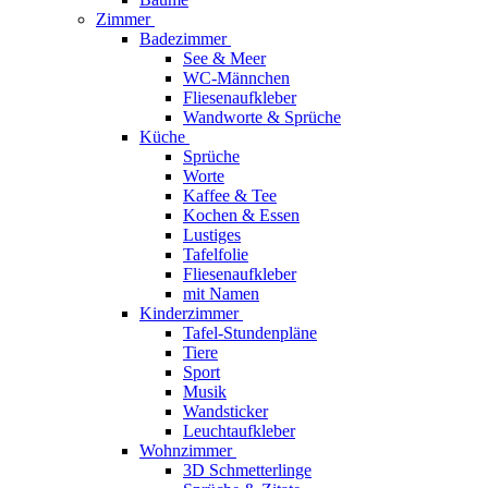
Zimmer
Badezimmer
See & Meer
WC-Männchen
Fliesenaufkleber
Wandworte & Sprüche
Küche
Sprüche
Worte
Kaffee & Tee
Kochen & Essen
Lustiges
Tafelfolie
Fliesenaufkleber
mit Namen
Kinderzimmer
Tafel-Stundenpläne
Tiere
Sport
Musik
Wandsticker
Leuchtaufkleber
Wohnzimmer
3D Schmetterlinge