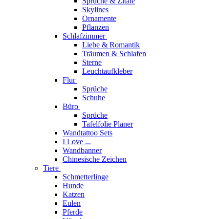
Sprüche & Zitate
Skylines
Ornamente
Pflanzen
Schlafzimmer
Liebe & Romantik
Träumen & Schlafen
Sterne
Leuchtaufkleber
Flur
Sprüche
Schuhe
Büro
Sprüche
Tafelfolie Planer
Wandtattoo Sets
I Love ...
Wandbanner
Chinesische Zeichen
Tiere
Schmetterlinge
Hunde
Katzen
Eulen
Pferde