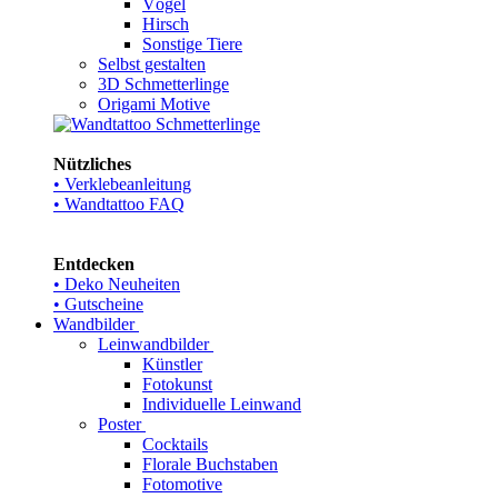
Vögel
Hirsch
Sonstige Tiere
Selbst gestalten
3D Schmetterlinge
Origami Motive
Nützliches
• Verklebeanleitung
• Wandtattoo FAQ
Entdecken
• Deko Neuheiten
• Gutscheine
Wandbilder
Leinwandbilder
Künstler
Fotokunst
Individuelle Leinwand
Poster
Cocktails
Florale Buchstaben
Fotomotive