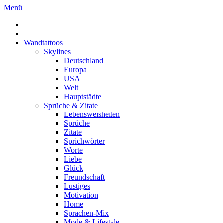
Menü
Wandtattoos
Skylines
Deutschland
Europa
USA
Welt
Hauptstädte
Sprüche & Zitate
Lebensweisheiten
Sprüche
Zitate
Sprichwörter
Worte
Liebe
Glück
Freundschaft
Lustiges
Motivation
Home
Sprachen-Mix
Mode & Lifestyle