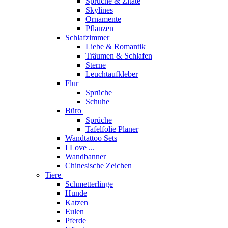
Sprüche & Zitate
Skylines
Ornamente
Pflanzen
Schlafzimmer
Liebe & Romantik
Träumen & Schlafen
Sterne
Leuchtaufkleber
Flur
Sprüche
Schuhe
Büro
Sprüche
Tafelfolie Planer
Wandtattoo Sets
I Love ...
Wandbanner
Chinesische Zeichen
Tiere
Schmetterlinge
Hunde
Katzen
Eulen
Pferde