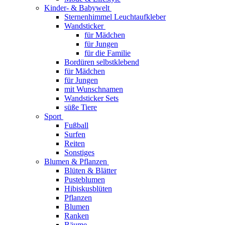
Kinder- & Babywelt
Sternenhimmel Leuchtaufkleber
Wandsticker
für Mädchen
für Jungen
für die Familie
Bordüren selbstklebend
für Mädchen
für Jungen
mit Wunschnamen
Wandsticker Sets
süße Tiere
Sport
Fußball
Surfen
Reiten
Sonstiges
Blumen & Pflanzen
Blüten & Blätter
Pusteblumen
Hibiskusblüten
Pflanzen
Blumen
Ranken
Bäume