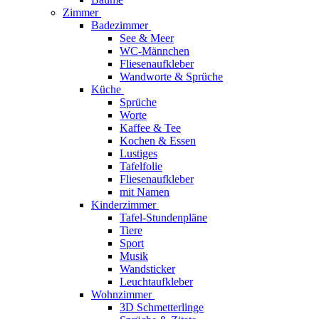
Zimmer
Badezimmer
See & Meer
WC-Männchen
Fliesenaufkleber
Wandworte & Sprüche
Küche
Sprüche
Worte
Kaffee & Tee
Kochen & Essen
Lustiges
Tafelfolie
Fliesenaufkleber
mit Namen
Kinderzimmer
Tafel-Stundenpläne
Tiere
Sport
Musik
Wandsticker
Leuchtaufkleber
Wohnzimmer
3D Schmetterlinge