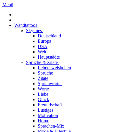
Menü
Wandtattoos
Skylines
Deutschland
Europa
USA
Welt
Hauptstädte
Sprüche & Zitate
Lebensweisheiten
Sprüche
Zitate
Sprichwörter
Worte
Liebe
Glück
Freundschaft
Lustiges
Motivation
Home
Sprachen-Mix
Mode & Lifestyle