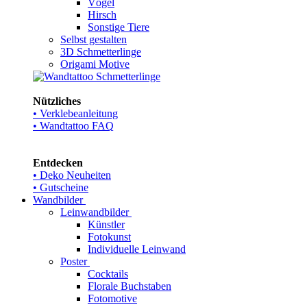
Vögel
Hirsch
Sonstige Tiere
Selbst gestalten
3D Schmetterlinge
Origami Motive
Nützliches
• Verklebeanleitung
• Wandtattoo FAQ
Entdecken
• Deko Neuheiten
• Gutscheine
Wandbilder
Leinwandbilder
Künstler
Fotokunst
Individuelle Leinwand
Poster
Cocktails
Florale Buchstaben
Fotomotive