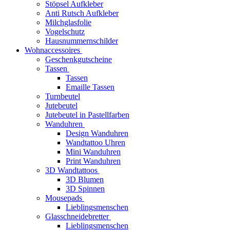
Stöpsel Aufkleber
Anti Rutsch Aufkleber
Milchglasfolie
Vogelschutz
Hausnummernschilder
Wohnaccessoires
Geschenkgutscheine
Tassen
Tassen
Emaille Tassen
Turnbeutel
Jutebeutel
Jutebeutel in Pastellfarben
Wanduhren
Design Wanduhren
Wandtattoo Uhren
Mini Wanduhren
Print Wanduhren
3D Wandtattoos
3D Blumen
3D Spinnen
Mousepads
Lieblingsmenschen
Glasschneidebretter
Lieblingsmenschen