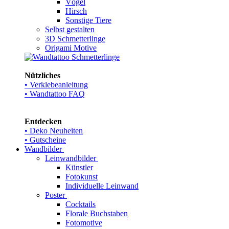
Vögel
Hirsch
Sonstige Tiere
Selbst gestalten
3D Schmetterlinge
Origami Motive
Nützliches
• Verklebeanleitung
• Wandtattoo FAQ
Entdecken
• Deko Neuheiten
• Gutscheine
Wandbilder
Leinwandbilder
Künstler
Fotokunst
Individuelle Leinwand
Poster
Cocktails
Florale Buchstaben
Fotomotive