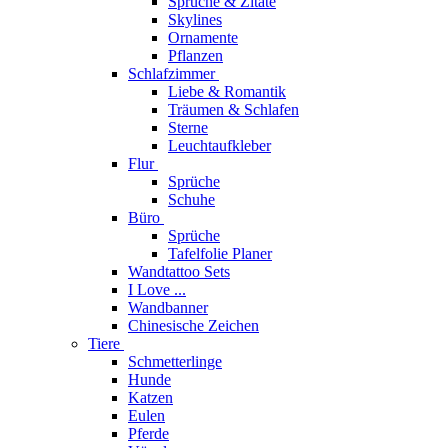
Sprüche & Zitate
Skylines
Ornamente
Pflanzen
Schlafzimmer
Liebe & Romantik
Träumen & Schlafen
Sterne
Leuchtaufkleber
Flur
Sprüche
Schuhe
Büro
Sprüche
Tafelfolie Planer
Wandtattoo Sets
I Love ...
Wandbanner
Chinesische Zeichen
Tiere
Schmetterlinge
Hunde
Katzen
Eulen
Pferde