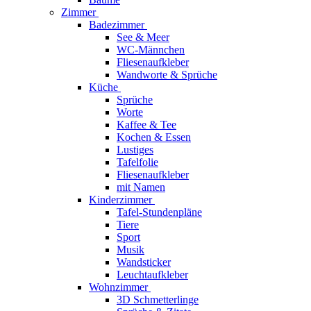
Zimmer
Badezimmer
See & Meer
WC-Männchen
Fliesenaufkleber
Wandworte & Sprüche
Küche
Sprüche
Worte
Kaffee & Tee
Kochen & Essen
Lustiges
Tafelfolie
Fliesenaufkleber
mit Namen
Kinderzimmer
Tafel-Stundenpläne
Tiere
Sport
Musik
Wandsticker
Leuchtaufkleber
Wohnzimmer
3D Schmetterlinge