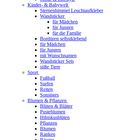
Kinder- & Babywelt
Sternenhimmel Leuchtaufkleber
Wandsticker
für Mädchen
für Jungen
für die Familie
Bordüren selbstklebend
für Mädchen
für Jungen
mit Wunschnamen
Wandsticker Sets
süße Tiere
Sport
Fußball
Surfen
Reiten
Sonstiges
Blumen & Pflanzen
Blüten & Blätter
Pusteblumen
Hibiskusblüten
Pflanzen
Blumen
Ranken
Bäume