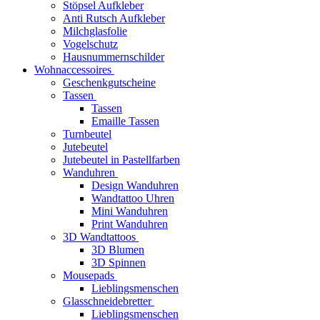
Stöpsel Aufkleber
Anti Rutsch Aufkleber
Milchglasfolie
Vogelschutz
Hausnummernschilder
Wohnaccessoires
Geschenkgutscheine
Tassen
Tassen
Emaille Tassen
Turnbeutel
Jutebeutel
Jutebeutel in Pastellfarben
Wanduhren
Design Wanduhren
Wandtattoo Uhren
Mini Wanduhren
Print Wanduhren
3D Wandtattoos
3D Blumen
3D Spinnen
Mousepads
Lieblingsmenschen
Glasschneidebretter
Lieblingsmenschen