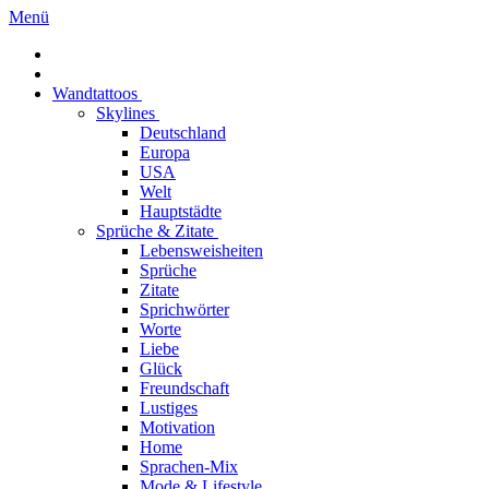
Menü
Wandtattoos
Skylines
Deutschland
Europa
USA
Welt
Hauptstädte
Sprüche & Zitate
Lebensweisheiten
Sprüche
Zitate
Sprichwörter
Worte
Liebe
Glück
Freundschaft
Lustiges
Motivation
Home
Sprachen-Mix
Mode & Lifestyle