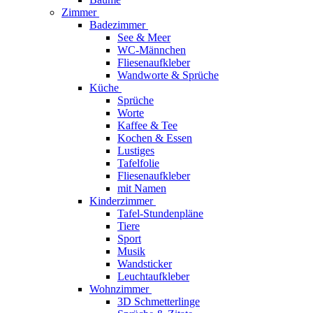
Zimmer
Badezimmer
See & Meer
WC-Männchen
Fliesenaufkleber
Wandworte & Sprüche
Küche
Sprüche
Worte
Kaffee & Tee
Kochen & Essen
Lustiges
Tafelfolie
Fliesenaufkleber
mit Namen
Kinderzimmer
Tafel-Stundenpläne
Tiere
Sport
Musik
Wandsticker
Leuchtaufkleber
Wohnzimmer
3D Schmetterlinge