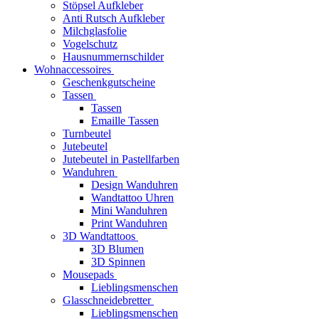
Stöpsel Aufkleber
Anti Rutsch Aufkleber
Milchglasfolie
Vogelschutz
Hausnummernschilder
Wohnaccessoires
Geschenkgutscheine
Tassen
Tassen
Emaille Tassen
Turnbeutel
Jutebeutel
Jutebeutel in Pastellfarben
Wanduhren
Design Wanduhren
Wandtattoo Uhren
Mini Wanduhren
Print Wanduhren
3D Wandtattoos
3D Blumen
3D Spinnen
Mousepads
Lieblingsmenschen
Glasschneidebretter
Lieblingsmenschen