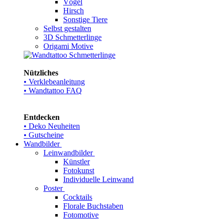
Vögel
Hirsch
Sonstige Tiere
Selbst gestalten
3D Schmetterlinge
Origami Motive
Nützliches
• Verklebeanleitung
• Wandtattoo FAQ
Entdecken
• Deko Neuheiten
• Gutscheine
Wandbilder
Leinwandbilder
Künstler
Fotokunst
Individuelle Leinwand
Poster
Cocktails
Florale Buchstaben
Fotomotive