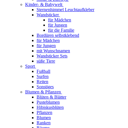
Kinder- & Babywelt
Sternenhimmel Leuchtaufkleber
Wandsticker
für Mädchen
für Jungen
für die Familie
Bordüren selbstklebend
für Mädchen
für Jungen
mit Wunschnamen
Wandsticker Sets
süße Tiere
Sport
Fußball
Surfen
Reiten
Sonstiges
Blumen & Pflanzen
Blüten & Blätter
Pusteblumen
Hibiskusblüten
Pflanzen
Blumen
Ranken
Bäume