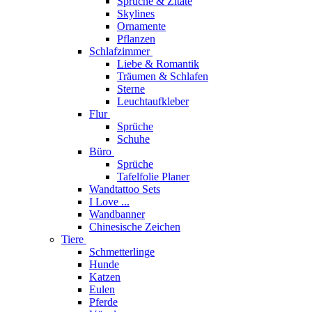
Sprüche & Zitate
Skylines
Ornamente
Pflanzen
Schlafzimmer
Liebe & Romantik
Träumen & Schlafen
Sterne
Leuchtaufkleber
Flur
Sprüche
Schuhe
Büro
Sprüche
Tafelfolie Planer
Wandtattoo Sets
I Love ...
Wandbanner
Chinesische Zeichen
Tiere
Schmetterlinge
Hunde
Katzen
Eulen
Pferde