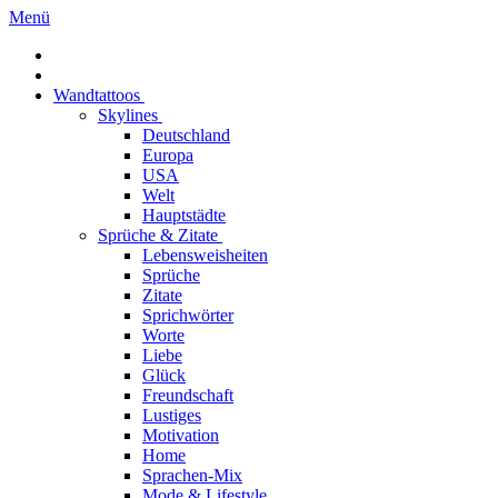
Menü
Wandtattoos
Skylines
Deutschland
Europa
USA
Welt
Hauptstädte
Sprüche & Zitate
Lebensweisheiten
Sprüche
Zitate
Sprichwörter
Worte
Liebe
Glück
Freundschaft
Lustiges
Motivation
Home
Sprachen-Mix
Mode & Lifestyle