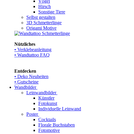
Vögel
Hirsch
Sonstige Tiere
Selbst gestalten
3D Schmetterlinge
Origami Motive
Nützliches
• Verklebeanleitung
• Wandtattoo FAQ
Entdecken
• Deko Neuheiten
• Gutscheine
Wandbilder
Leinwandbilder
Künstler
Fotokunst
Individuelle Leinwand
Poster
Cocktails
Florale Buchstaben
Fotomotive