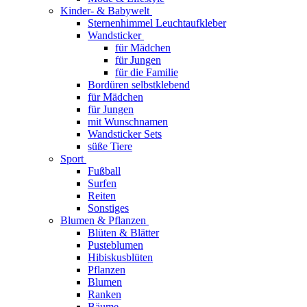
Kinder- & Babywelt
Sternenhimmel Leuchtaufkleber
Wandsticker
für Mädchen
für Jungen
für die Familie
Bordüren selbstklebend
für Mädchen
für Jungen
mit Wunschnamen
Wandsticker Sets
süße Tiere
Sport
Fußball
Surfen
Reiten
Sonstiges
Blumen & Pflanzen
Blüten & Blätter
Pusteblumen
Hibiskusblüten
Pflanzen
Blumen
Ranken
Bäume