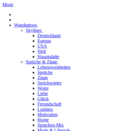
Menü
Wandtattoos
Skylines
Deutschland
Europa
USA
Welt
Hauptstädte
Sprüche & Zitate
Lebensweisheiten
Sprüche
Zitate
Sprichwörter
Worte
Liebe
Glück
Freundschaft
Lustiges
Motivation
Home
Sprachen-Mix
Mode & Lifestyle