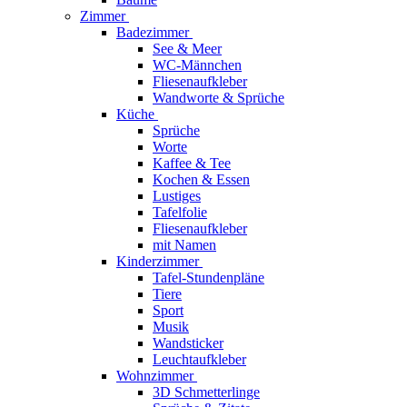
Zimmer
Badezimmer
See & Meer
WC-Männchen
Fliesenaufkleber
Wandworte & Sprüche
Küche
Sprüche
Worte
Kaffee & Tee
Kochen & Essen
Lustiges
Tafelfolie
Fliesenaufkleber
mit Namen
Kinderzimmer
Tafel-Stundenpläne
Tiere
Sport
Musik
Wandsticker
Leuchtaufkleber
Wohnzimmer
3D Schmetterlinge