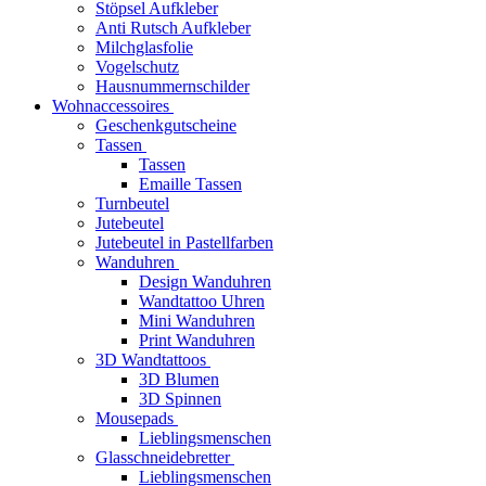
Stöpsel Aufkleber
Anti Rutsch Aufkleber
Milchglasfolie
Vogelschutz
Hausnummernschilder
Wohnaccessoires
Geschenkgutscheine
Tassen
Tassen
Emaille Tassen
Turnbeutel
Jutebeutel
Jutebeutel in Pastellfarben
Wanduhren
Design Wanduhren
Wandtattoo Uhren
Mini Wanduhren
Print Wanduhren
3D Wandtattoos
3D Blumen
3D Spinnen
Mousepads
Lieblingsmenschen
Glasschneidebretter
Lieblingsmenschen