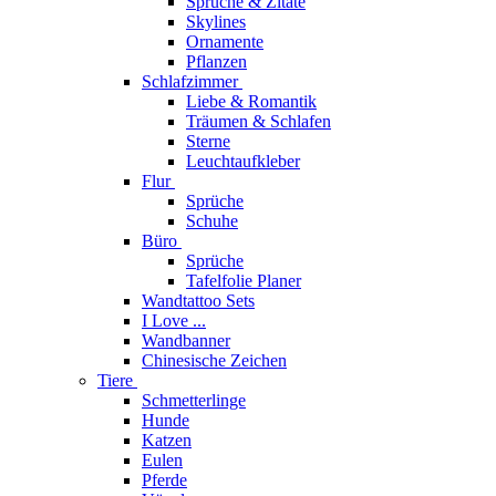
Sprüche & Zitate
Skylines
Ornamente
Pflanzen
Schlafzimmer
Liebe & Romantik
Träumen & Schlafen
Sterne
Leuchtaufkleber
Flur
Sprüche
Schuhe
Büro
Sprüche
Tafelfolie Planer
Wandtattoo Sets
I Love ...
Wandbanner
Chinesische Zeichen
Tiere
Schmetterlinge
Hunde
Katzen
Eulen
Pferde