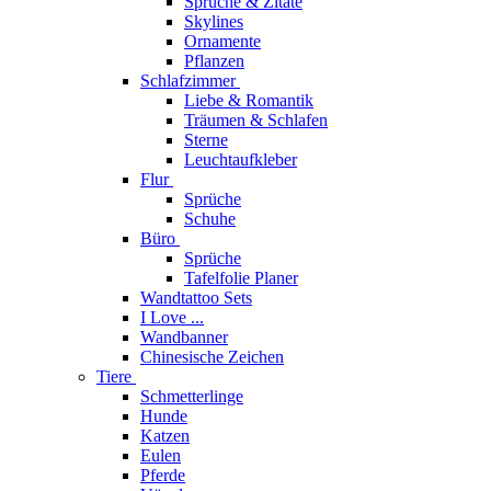
Sprüche & Zitate
Skylines
Ornamente
Pflanzen
Schlafzimmer
Liebe & Romantik
Träumen & Schlafen
Sterne
Leuchtaufkleber
Flur
Sprüche
Schuhe
Büro
Sprüche
Tafelfolie Planer
Wandtattoo Sets
I Love ...
Wandbanner
Chinesische Zeichen
Tiere
Schmetterlinge
Hunde
Katzen
Eulen
Pferde