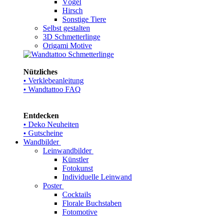
Vögel
Hirsch
Sonstige Tiere
Selbst gestalten
3D Schmetterlinge
Origami Motive
Nützliches
• Verklebeanleitung
• Wandtattoo FAQ
Entdecken
• Deko Neuheiten
• Gutscheine
Wandbilder
Leinwandbilder
Künstler
Fotokunst
Individuelle Leinwand
Poster
Cocktails
Florale Buchstaben
Fotomotive