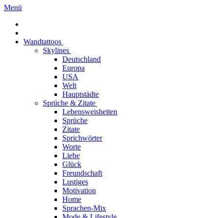
Menü
Wandtattoos
Skylines
Deutschland
Europa
USA
Welt
Hauptstädte
Sprüche & Zitate
Lebensweisheiten
Sprüche
Zitate
Sprichwörter
Worte
Liebe
Glück
Freundschaft
Lustiges
Motivation
Home
Sprachen-Mix
Mode & Lifestyle