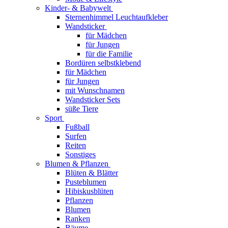
Kinder- & Babywelt
Sternenhimmel Leuchtaufkleber
Wandsticker
für Mädchen
für Jungen
für die Familie
Bordüren selbstklebend
für Mädchen
für Jungen
mit Wunschnamen
Wandsticker Sets
süße Tiere
Sport
Fußball
Surfen
Reiten
Sonstiges
Blumen & Pflanzen
Blüten & Blätter
Pusteblumen
Hibiskusblüten
Pflanzen
Blumen
Ranken
Bäume