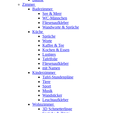
Zimmer
Badezimmer
See & Meer
WC-Männchen
Fliesenaufkleber
Wandworte & Sprüche
Küche
Sprüche
Worte
Kaffee & Tee
Kochen & Essen
Lustiges
Tafelfolie
Fliesenaufkleber
mit Namen
Kinderzimmer
Tafel-Stundenpläne
Tiere
Sport
Musik
Wandsticker
Leuchtaufkleber
Wohnzimmer
3D Schmetterlinge