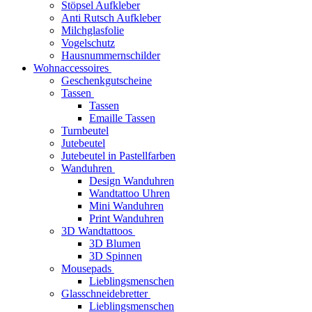
Stöpsel Aufkleber
Anti Rutsch Aufkleber
Milchglasfolie
Vogelschutz
Hausnummernschilder
Wohnaccessoires
Geschenkgutscheine
Tassen
Tassen
Emaille Tassen
Turnbeutel
Jutebeutel
Jutebeutel in Pastellfarben
Wanduhren
Design Wanduhren
Wandtattoo Uhren
Mini Wanduhren
Print Wanduhren
3D Wandtattoos
3D Blumen
3D Spinnen
Mousepads
Lieblingsmenschen
Glasschneidebretter
Lieblingsmenschen