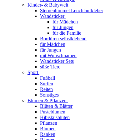
Kinder- & Babywelt
Sternenhimmel Leuchtaufkleber
Wandsticker
für Mädchen
für Jungen
für die Familie
Bordüren selbstklebend
für Mädchen
für Jungen
mit Wunschnamen
Wandsticker Sets
süße Tiere
Sport
Fußball
Surfen
Reiten
Sonstiges
Blumen & Pflanzen
Blüten & Blätter
Pusteblumen
Hibiskusblüten
Pflanzen
Blumen
Ranken
Bäume