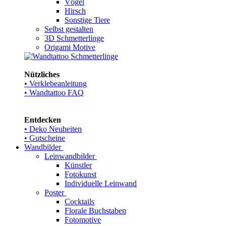
Vögel
Hirsch
Sonstige Tiere
Selbst gestalten
3D Schmetterlinge
Origami Motive
Nützliches
• Verklebeanleitung
• Wandtattoo FAQ
Entdecken
• Deko Neuheiten
• Gutscheine
Wandbilder
Leinwandbilder
Künstler
Fotokunst
Individuelle Leinwand
Poster
Cocktails
Florale Buchstaben
Fotomotive