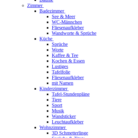
Zimmer
Badezimmer
See & Meer
WC-Männchen
Fliesenaufkleber
Wandworte & Sprüche
Küche
Sprüche
Worte
Kaffee & Tee
Kochen & Essen
Lustiges
Tafelfolie
Fliesenaufkleber
mit Namen
Kinderzimmer
Tafel-Stundenpläne
Tiere
Sport
Musik
Wandsticker
Leuchtaufkleber
Wohnzimmer
3D Schmetterlinge