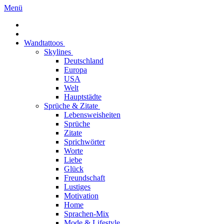
Menü
Wandtattoos
Skylines
Deutschland
Europa
USA
Welt
Hauptstädte
Sprüche & Zitate
Lebensweisheiten
Sprüche
Zitate
Sprichwörter
Worte
Liebe
Glück
Freundschaft
Lustiges
Motivation
Home
Sprachen-Mix
Mode & Lifestyle