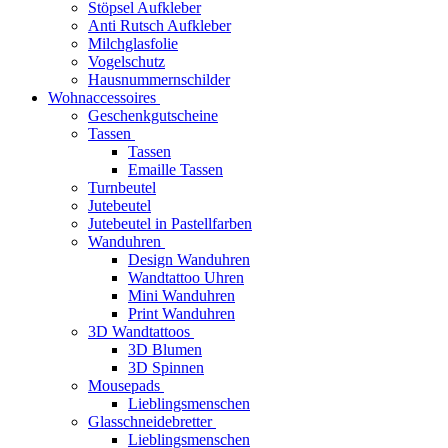
Stöpsel Aufkleber
Anti Rutsch Aufkleber
Milchglasfolie
Vogelschutz
Hausnummernschilder
Wohnaccessoires
Geschenkgutscheine
Tassen
Tassen
Emaille Tassen
Turnbeutel
Jutebeutel
Jutebeutel in Pastellfarben
Wanduhren
Design Wanduhren
Wandtattoo Uhren
Mini Wanduhren
Print Wanduhren
3D Wandtattoos
3D Blumen
3D Spinnen
Mousepads
Lieblingsmenschen
Glasschneidebretter
Lieblingsmenschen