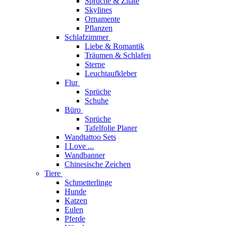
Sprüche & Zitate
Skylines
Ornamente
Pflanzen
Schlafzimmer
Liebe & Romantik
Träumen & Schlafen
Sterne
Leuchtaufkleber
Flur
Sprüche
Schuhe
Büro
Sprüche
Tafelfolie Planer
Wandtattoo Sets
I Love ...
Wandbanner
Chinesische Zeichen
Tiere
Schmetterlinge
Hunde
Katzen
Eulen
Pferde