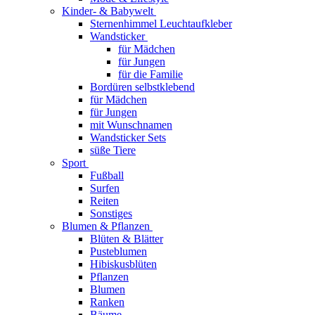
Kinder- & Babywelt
Sternenhimmel Leuchtaufkleber
Wandsticker
für Mädchen
für Jungen
für die Familie
Bordüren selbstklebend
für Mädchen
für Jungen
mit Wunschnamen
Wandsticker Sets
süße Tiere
Sport
Fußball
Surfen
Reiten
Sonstiges
Blumen & Pflanzen
Blüten & Blätter
Pusteblumen
Hibiskusblüten
Pflanzen
Blumen
Ranken
Bäume