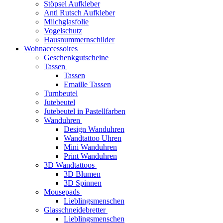
Stöpsel Aufkleber
Anti Rutsch Aufkleber
Milchglasfolie
Vogelschutz
Hausnummernschilder
Wohnaccessoires
Geschenkgutscheine
Tassen
Tassen
Emaille Tassen
Turnbeutel
Jutebeutel
Jutebeutel in Pastellfarben
Wanduhren
Design Wanduhren
Wandtattoo Uhren
Mini Wanduhren
Print Wanduhren
3D Wandtattoos
3D Blumen
3D Spinnen
Mousepads
Lieblingsmenschen
Glasschneidebretter
Lieblingsmenschen