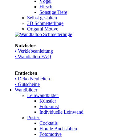
Vögel
Hirsch
Sonstige Tiere
Selbst gestalten
3D Schmetterlinge
Origami Motive
Nützliches
• Verklebeanleitung
• Wandtattoo FAQ
Entdecken
• Deko Neuheiten
• Gutscheine
Wandbilder
Leinwandbilder
Künstler
Fotokunst
Individuelle Leinwand
Poster
Cocktails
Florale Buchstaben
Fotomotive