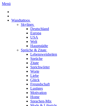
Menü
Wandtattoos
Skylines
Deutschland
Europa
USA
Welt
Hauptstädte
Sprüche & Zitate
Lebensweisheiten
Sprüche
Zitate
Sprichwörter
Worte
Liebe
Glück
Freundschaft
Lustiges
Motivation
Home
Sprachen-Mix
Mode & Lifestyle