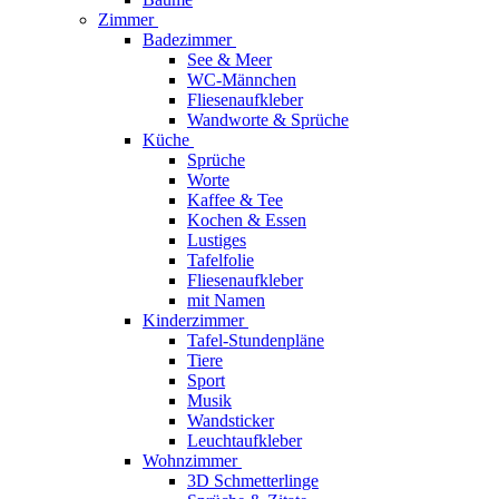
Zimmer
Badezimmer
See & Meer
WC-Männchen
Fliesenaufkleber
Wandworte & Sprüche
Küche
Sprüche
Worte
Kaffee & Tee
Kochen & Essen
Lustiges
Tafelfolie
Fliesenaufkleber
mit Namen
Kinderzimmer
Tafel-Stundenpläne
Tiere
Sport
Musik
Wandsticker
Leuchtaufkleber
Wohnzimmer
3D Schmetterlinge