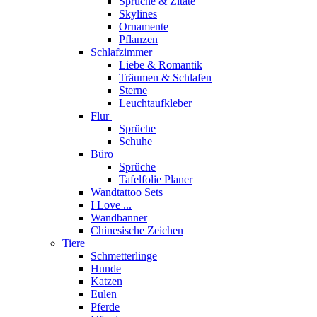
Sprüche & Zitate
Skylines
Ornamente
Pflanzen
Schlafzimmer
Liebe & Romantik
Träumen & Schlafen
Sterne
Leuchtaufkleber
Flur
Sprüche
Schuhe
Büro
Sprüche
Tafelfolie Planer
Wandtattoo Sets
I Love ...
Wandbanner
Chinesische Zeichen
Tiere
Schmetterlinge
Hunde
Katzen
Eulen
Pferde