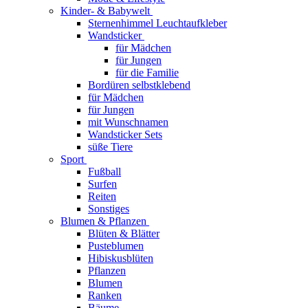
Kinder- & Babywelt
Sternenhimmel Leuchtaufkleber
Wandsticker
für Mädchen
für Jungen
für die Familie
Bordüren selbstklebend
für Mädchen
für Jungen
mit Wunschnamen
Wandsticker Sets
süße Tiere
Sport
Fußball
Surfen
Reiten
Sonstiges
Blumen & Pflanzen
Blüten & Blätter
Pusteblumen
Hibiskusblüten
Pflanzen
Blumen
Ranken
Bäume