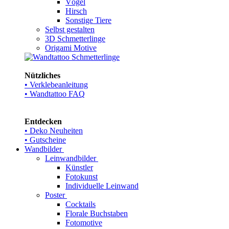
Vögel
Hirsch
Sonstige Tiere
Selbst gestalten
3D Schmetterlinge
Origami Motive
Nützliches
• Verklebeanleitung
• Wandtattoo FAQ
Entdecken
• Deko Neuheiten
• Gutscheine
Wandbilder
Leinwandbilder
Künstler
Fotokunst
Individuelle Leinwand
Poster
Cocktails
Florale Buchstaben
Fotomotive