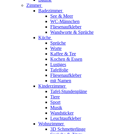
Zimmer
Badezimmer
See & Meer
WC-Männchen
Fliesenaufkleber
Wandworte & Sprüche
Küche
Sprüche
Worte
Kaffee & Tee
Kochen & Essen
Lustiges
Tafelfolie
Fliesenaufkleber
mit Namen
Kinderzimmer
Tafel-Stundenpläne
Tiere
Sport
Musik
Wandsticker
Leuchtaufkleber
Wohnzimmer
3D Schmetterlinge