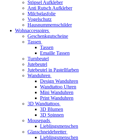
Stöpsel Aufkleber
Anti Rutsch Aufkleber
Milchglasfolie
Vogelschutz
Hausnummernschilder
Wohnaccessoires
Geschenkgutscheine
Tassen
Tassen
Emaille Tassen
Turnbeutel
Jutebeutel
Jutebeutel in Pastellfarben
Wanduhren
Design Wanduhren
Wandtattoo Uhren
Mini Wanduhren
Print Wanduhren
3D Wandtattoos
3D Blumen
3D Spinnen
Mousepads
Lieblingsmenschen
Glasschneidebretter
Lieblingsmenschen