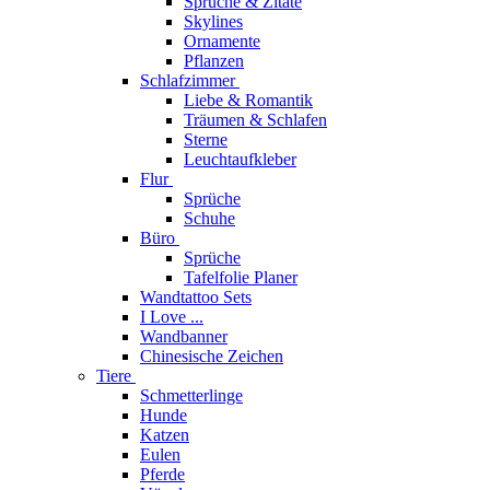
Sprüche & Zitate
Skylines
Ornamente
Pflanzen
Schlafzimmer
Liebe & Romantik
Träumen & Schlafen
Sterne
Leuchtaufkleber
Flur
Sprüche
Schuhe
Büro
Sprüche
Tafelfolie Planer
Wandtattoo Sets
I Love ...
Wandbanner
Chinesische Zeichen
Tiere
Schmetterlinge
Hunde
Katzen
Eulen
Pferde