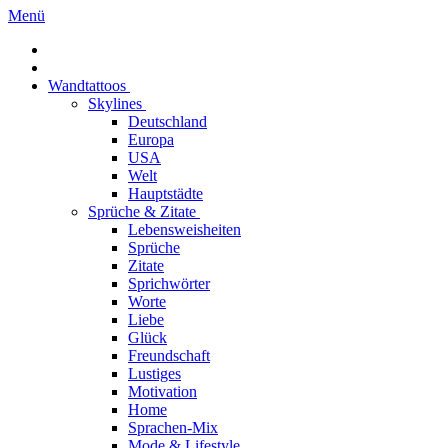
Menü
Wandtattoos
Skylines
Deutschland
Europa
USA
Welt
Hauptstädte
Sprüche & Zitate
Lebensweisheiten
Sprüche
Zitate
Sprichwörter
Worte
Liebe
Glück
Freundschaft
Lustiges
Motivation
Home
Sprachen-Mix
Mode & Lifestyle