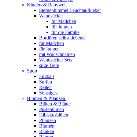
Kinder- & Babywelt
Sternenhimmel Leuchtaufkleber
Wandsticker
für Mädchen
für Jungen
für die Familie
Bordüren selbstklebend
für Mädchen
für Jungen
mit Wunschnamen
Wandsticker Sets
süße Tiere
Sport
Fußball
Surfen
Reiten
Sonstiges
Blumen & Pflanzen
Blüten & Blätter
Pusteblumen
Hibiskusblüten
Pflanzen
Blumen
Ranken
Bäume