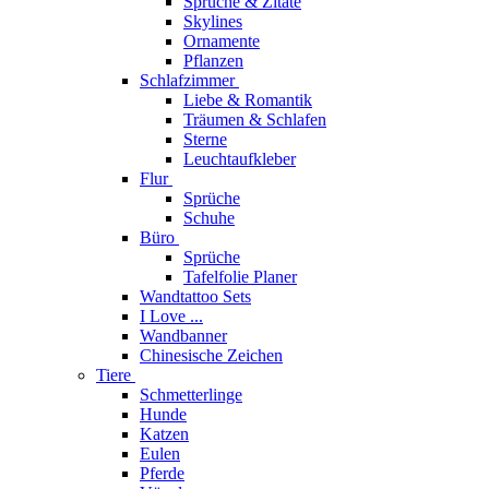
Sprüche & Zitate
Skylines
Ornamente
Pflanzen
Schlafzimmer
Liebe & Romantik
Träumen & Schlafen
Sterne
Leuchtaufkleber
Flur
Sprüche
Schuhe
Büro
Sprüche
Tafelfolie Planer
Wandtattoo Sets
I Love ...
Wandbanner
Chinesische Zeichen
Tiere
Schmetterlinge
Hunde
Katzen
Eulen
Pferde