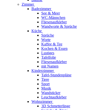
Zimmer
Badezimmer
See & Meer
WC-Männchen
Fliesenaufkleber
Wandworte & Sprüche
Küche
Sprüche
Worte
Kaffee & Tee
Kochen & Essen
Lustiges
Tafelfolie
Fliesenaufkleber
mit Namen
Kinderzimmer
Tafel-Stundenpläne
Tiere
Sport
Musik
Wandsticker
Leuchtaufkleber
Wohnzimmer
3D Schmetterlinge