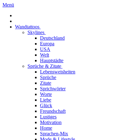
Menü
Wandtattoos
Skylines
Deutschland
Europa
USA
Welt
Hauptstädte
Sprüche & Zitate
Lebensweisheiten
Sprüche
Zitate
Sprichwörter
Worte
Liebe
Glück
Freundschaft
Lustiges
Motivation
Home
Sprachen-Mix
Mode & Lifestyle