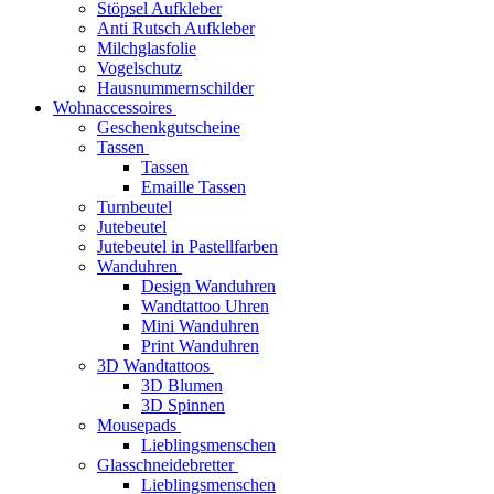
Stöpsel Aufkleber
Anti Rutsch Aufkleber
Milchglasfolie
Vogelschutz
Hausnummernschilder
Wohnaccessoires
Geschenkgutscheine
Tassen
Tassen
Emaille Tassen
Turnbeutel
Jutebeutel
Jutebeutel in Pastellfarben
Wanduhren
Design Wanduhren
Wandtattoo Uhren
Mini Wanduhren
Print Wanduhren
3D Wandtattoos
3D Blumen
3D Spinnen
Mousepads
Lieblingsmenschen
Glasschneidebretter
Lieblingsmenschen