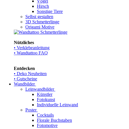
Vögel
Hirsch
Sonstige Tiere
Selbst gestalten
3D Schmetterlinge
Origami Motive
Nützliches
• Verklebeanleitung
• Wandtattoo FAQ
Entdecken
• Deko Neuheiten
• Gutscheine
Wandbilder
Leinwandbilder
Künstler
Fotokunst
Individuelle Leinwand
Poster
Cocktails
Florale Buchstaben
Fotomotive