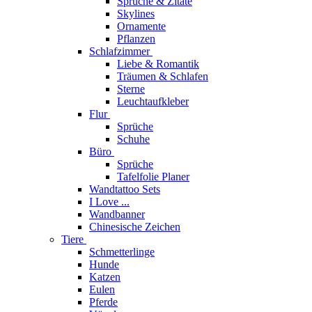
Sprüche & Zitate
Skylines
Ornamente
Pflanzen
Schlafzimmer
Liebe & Romantik
Träumen & Schlafen
Sterne
Leuchtaufkleber
Flur
Sprüche
Schuhe
Büro
Sprüche
Tafelfolie Planer
Wandtattoo Sets
I Love ...
Wandbanner
Chinesische Zeichen
Tiere
Schmetterlinge
Hunde
Katzen
Eulen
Pferde