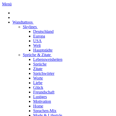
Menü
Wandtattoos
Skylines
Deutschland
Europa
USA
Welt
Hauptstädte
Sprüche & Zitate
Lebensweisheiten
Sprüche
Zitate
Sprichwörter
Worte
Liebe
Glück
Freundschaft
Lustiges
Motivation
Home
Sprachen-Mix
Mode & Lifestyle