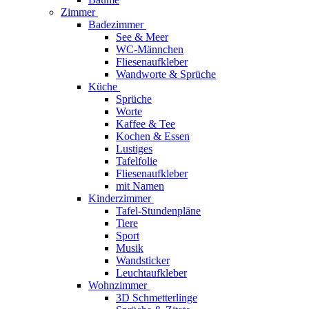
Zimmer
Badezimmer
See & Meer
WC-Männchen
Fliesenaufkleber
Wandworte & Sprüche
Küche
Sprüche
Worte
Kaffee & Tee
Kochen & Essen
Lustiges
Tafelfolie
Fliesenaufkleber
mit Namen
Kinderzimmer
Tafel-Stundenpläne
Tiere
Sport
Musik
Wandsticker
Leuchtaufkleber
Wohnzimmer
3D Schmetterlinge