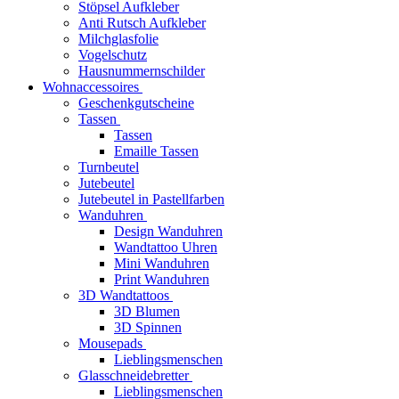
Stöpsel Aufkleber
Anti Rutsch Aufkleber
Milchglasfolie
Vogelschutz
Hausnummernschilder
Wohnaccessoires
Geschenkgutscheine
Tassen
Tassen
Emaille Tassen
Turnbeutel
Jutebeutel
Jutebeutel in Pastellfarben
Wanduhren
Design Wanduhren
Wandtattoo Uhren
Mini Wanduhren
Print Wanduhren
3D Wandtattoos
3D Blumen
3D Spinnen
Mousepads
Lieblingsmenschen
Glasschneidebretter
Lieblingsmenschen