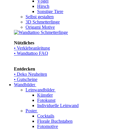
Vögel
Hirsch
Sonstige Tiere
Selbst gestalten
3D Schmetterlinge
Origami Motive
Nützliches
• Verklebeanleitung
• Wandtattoo FAQ
Entdecken
• Deko Neuheiten
• Gutscheine
Wandbilder
Leinwandbilder
Künstler
Fotokunst
Individuelle Leinwand
Poster
Cocktails
Florale Buchstaben
Fotomotive