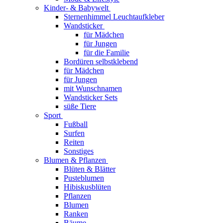
Kinder- & Babywelt
Sternenhimmel Leuchtaufkleber
Wandsticker
für Mädchen
für Jungen
für die Familie
Bordüren selbstklebend
für Mädchen
für Jungen
mit Wunschnamen
Wandsticker Sets
süße Tiere
Sport
Fußball
Surfen
Reiten
Sonstiges
Blumen & Pflanzen
Blüten & Blätter
Pusteblumen
Hibiskusblüten
Pflanzen
Blumen
Ranken
Bäume