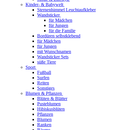
Kinder- & Babywelt
Sternenhimmel Leuchtaufkleber
Wandsticker
für Mädchen
für Jungen
für die Familie
Bordüren selbstklebend
für Mädchen
für Jungen
mit Wunschnamen
Wandsticker Sets
süße Tiere
Sport
Fußball
Surfen
Reiten
Sonstiges
Blumen & Pflanzen
Blüten & Blätter
Pusteblumen
Hibiskusblüten
Pflanzen
Blumen
Ranken
Bäume