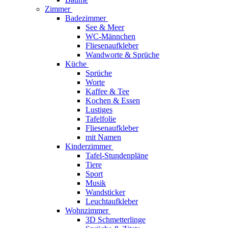
Zimmer
Badezimmer
See & Meer
WC-Männchen
Fliesenaufkleber
Wandworte & Sprüche
Küche
Sprüche
Worte
Kaffee & Tee
Kochen & Essen
Lustiges
Tafelfolie
Fliesenaufkleber
mit Namen
Kinderzimmer
Tafel-Stundenpläne
Tiere
Sport
Musik
Wandsticker
Leuchtaufkleber
Wohnzimmer
3D Schmetterlinge