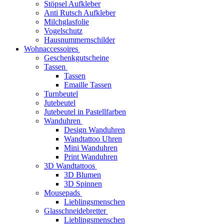
Stöpsel Aufkleber
Anti Rutsch Aufkleber
Milchglasfolie
Vogelschutz
Hausnummernschilder
Wohnaccessoires
Geschenkgutscheine
Tassen
Tassen
Emaille Tassen
Turnbeutel
Jutebeutel
Jutebeutel in Pastellfarben
Wanduhren
Design Wanduhren
Wandtattoo Uhren
Mini Wanduhren
Print Wanduhren
3D Wandtattoos
3D Blumen
3D Spinnen
Mousepads
Lieblingsmenschen
Glasschneidebretter
Lieblingsmenschen