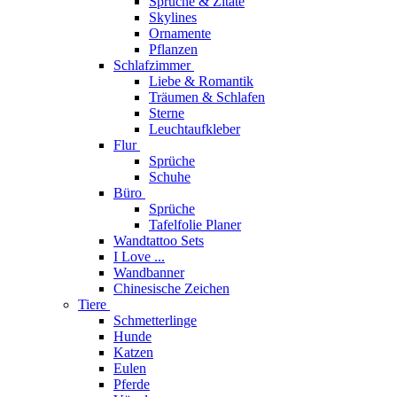
Sprüche & Zitate
Skylines
Ornamente
Pflanzen
Schlafzimmer
Liebe & Romantik
Träumen & Schlafen
Sterne
Leuchtaufkleber
Flur
Sprüche
Schuhe
Büro
Sprüche
Tafelfolie Planer
Wandtattoo Sets
I Love ...
Wandbanner
Chinesische Zeichen
Tiere
Schmetterlinge
Hunde
Katzen
Eulen
Pferde