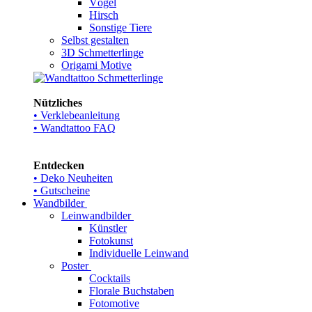
Vögel
Hirsch
Sonstige Tiere
Selbst gestalten
3D Schmetterlinge
Origami Motive
Nützliches
• Verklebeanleitung
• Wandtattoo FAQ
Entdecken
• Deko Neuheiten
• Gutscheine
Wandbilder
Leinwandbilder
Künstler
Fotokunst
Individuelle Leinwand
Poster
Cocktails
Florale Buchstaben
Fotomotive