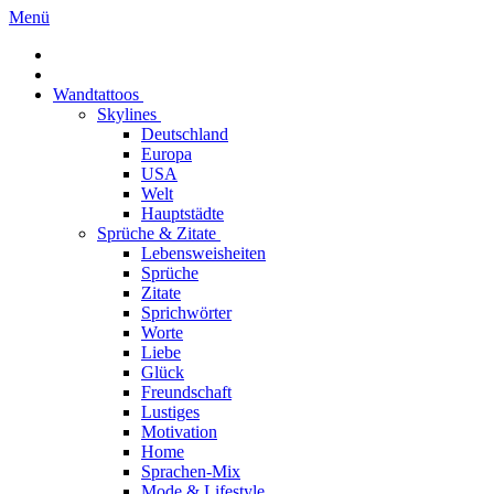
Menü
Wandtattoos
Skylines
Deutschland
Europa
USA
Welt
Hauptstädte
Sprüche & Zitate
Lebensweisheiten
Sprüche
Zitate
Sprichwörter
Worte
Liebe
Glück
Freundschaft
Lustiges
Motivation
Home
Sprachen-Mix
Mode & Lifestyle