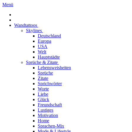
Menü
Wandtattoos
Skylines
Deutschland
Europa
USA
Welt
Hauptstädte
Sprüche & Zitate
Lebensweisheiten
Sprüche
Zitate
Sprichwörter
Worte
Liebe
Glück
Freundschaft
Lustiges
Motivation
Home
Sprachen-Mix
Mode & Lifestyle