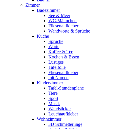
Zimmer
Badezimmer
See & Meer
WC-Männchen
Fliesenaufkleber
Wandworte & Sprüche
Küche
Sprüche
Worte
Kaffee & Tee
Kochen & Essen
Lustiges
Tafelfolie
Fliesenaufkleber
mit Namen
Kinderzimmer
Tafel-Stundenpläne
Tiere
Sport
Musik
Wandsticker
Leuchtaufkleber
Wohnzimmer
3D Schmetterlinge