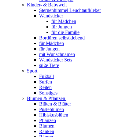
Kinder- & Babywelt
Sternenhimmel Leuchtaufkleber
Wandsticker
für Mädchen
für Jungen
für die Familie
Bordüren selbstklebend
für Mädchen
für Jungen
mit Wunschnamen
Wandsticker Sets
süße Tiere
Sport
Fußball
Surfen
Reiten
Sonstiges
Blumen & Pflanzen
Blüten & Blätter
Pusteblumen
Hibiskusblüten
Pflanzen
Blumen
Ranken
Bäume