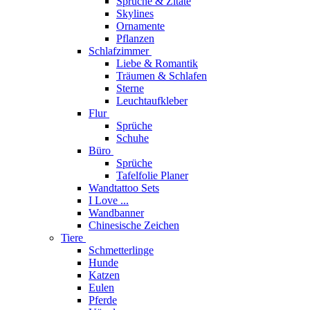
Sprüche & Zitate
Skylines
Ornamente
Pflanzen
Schlafzimmer
Liebe & Romantik
Träumen & Schlafen
Sterne
Leuchtaufkleber
Flur
Sprüche
Schuhe
Büro
Sprüche
Tafelfolie Planer
Wandtattoo Sets
I Love ...
Wandbanner
Chinesische Zeichen
Tiere
Schmetterlinge
Hunde
Katzen
Eulen
Pferde