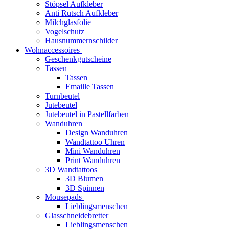
Stöpsel Aufkleber
Anti Rutsch Aufkleber
Milchglasfolie
Vogelschutz
Hausnummernschilder
Wohnaccessoires
Geschenkgutscheine
Tassen
Tassen
Emaille Tassen
Turnbeutel
Jutebeutel
Jutebeutel in Pastellfarben
Wanduhren
Design Wanduhren
Wandtattoo Uhren
Mini Wanduhren
Print Wanduhren
3D Wandtattoos
3D Blumen
3D Spinnen
Mousepads
Lieblingsmenschen
Glasschneidebretter
Lieblingsmenschen