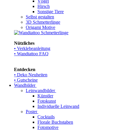
Vögel
Hirsch
Sonstige Tiere
Selbst gestalten
3D Schmetterlinge
Origami Motive
Nützliches
• Verklebeanleitung
• Wandtattoo FAQ
Entdecken
• Deko Neuheiten
• Gutscheine
Wandbilder
Leinwandbilder
Künstler
Fotokunst
Individuelle Leinwand
Poster
Cocktails
Florale Buchstaben
Fotomotive