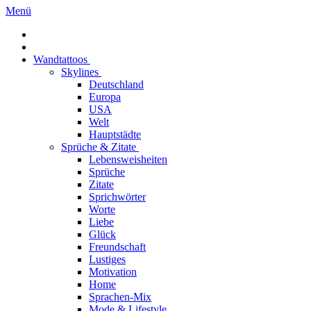
Menü
Wandtattoos
Skylines
Deutschland
Europa
USA
Welt
Hauptstädte
Sprüche & Zitate
Lebensweisheiten
Sprüche
Zitate
Sprichwörter
Worte
Liebe
Glück
Freundschaft
Lustiges
Motivation
Home
Sprachen-Mix
Mode & Lifestyle