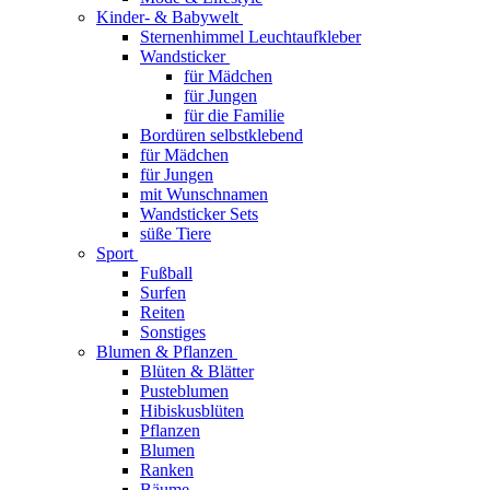
Kinder- & Babywelt
Sternenhimmel Leuchtaufkleber
Wandsticker
für Mädchen
für Jungen
für die Familie
Bordüren selbstklebend
für Mädchen
für Jungen
mit Wunschnamen
Wandsticker Sets
süße Tiere
Sport
Fußball
Surfen
Reiten
Sonstiges
Blumen & Pflanzen
Blüten & Blätter
Pusteblumen
Hibiskusblüten
Pflanzen
Blumen
Ranken
Bäume