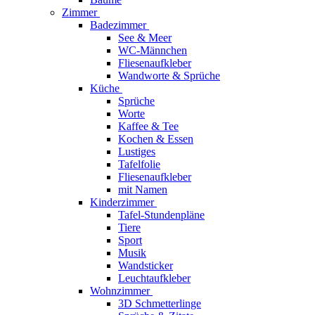
Zimmer
Badezimmer
See & Meer
WC-Männchen
Fliesenaufkleber
Wandworte & Sprüche
Küche
Sprüche
Worte
Kaffee & Tee
Kochen & Essen
Lustiges
Tafelfolie
Fliesenaufkleber
mit Namen
Kinderzimmer
Tafel-Stundenpläne
Tiere
Sport
Musik
Wandsticker
Leuchtaufkleber
Wohnzimmer
3D Schmetterlinge