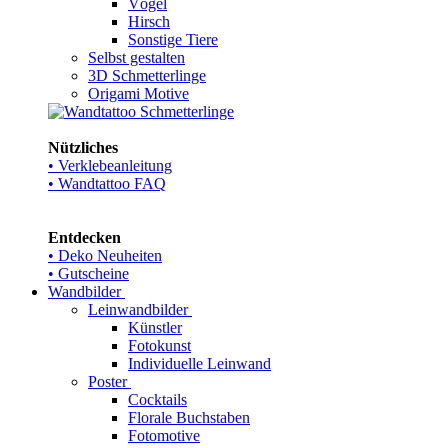
Vögel
Hirsch
Sonstige Tiere
Selbst gestalten
3D Schmetterlinge
Origami Motive
Nützliches
• Verklebeanleitung
• Wandtattoo FAQ
Entdecken
• Deko Neuheiten
• Gutscheine
Wandbilder
Leinwandbilder
Künstler
Fotokunst
Individuelle Leinwand
Poster
Cocktails
Florale Buchstaben
Fotomotive