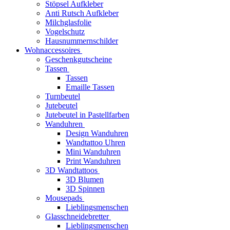
Stöpsel Aufkleber
Anti Rutsch Aufkleber
Milchglasfolie
Vogelschutz
Hausnummernschilder
Wohnaccessoires
Geschenkgutscheine
Tassen
Tassen
Emaille Tassen
Turnbeutel
Jutebeutel
Jutebeutel in Pastellfarben
Wanduhren
Design Wanduhren
Wandtattoo Uhren
Mini Wanduhren
Print Wanduhren
3D Wandtattoos
3D Blumen
3D Spinnen
Mousepads
Lieblingsmenschen
Glasschneidebretter
Lieblingsmenschen