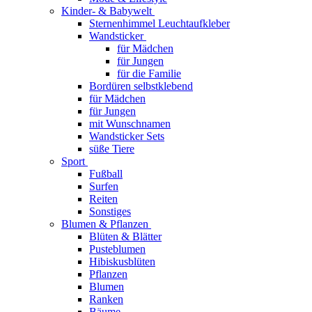
Kinder- & Babywelt
Sternenhimmel Leuchtaufkleber
Wandsticker
für Mädchen
für Jungen
für die Familie
Bordüren selbstklebend
für Mädchen
für Jungen
mit Wunschnamen
Wandsticker Sets
süße Tiere
Sport
Fußball
Surfen
Reiten
Sonstiges
Blumen & Pflanzen
Blüten & Blätter
Pusteblumen
Hibiskusblüten
Pflanzen
Blumen
Ranken
Bäume