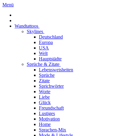
Menü
Wandtattoos
Skylines
Deutschland
Europa
USA
Welt
Hauptstädte
Sprüche & Zitate
Lebensweisheiten
Sprüche
Zitate
Sprichwörter
Worte
Liebe
Glück
Freundschaft
Lustiges
Motivation
Home
Sprachen-Mix
Mode & Lifestyle