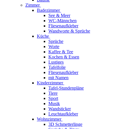
Zimmer
Badezimmer
See & Meer
WC-Männchen
Fliesenaufkleber
Wandworte & Sprüche
Küche
Sprüche
Worte
Kaffee & Tee
Kochen & Essen
Lustiges
Tafelfolie
Fliesenaufkleber
mit Namen
Kinderzimmer
Tafel-Stundenpläne
Tiere
Sport
Musik
Wandsticker
Leuchtaufkleber
Wohnzimmer
3D Schmetterlinge