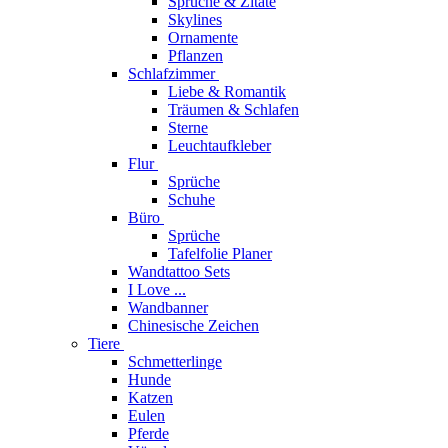
Sprüche & Zitate
Skylines
Ornamente
Pflanzen
Schlafzimmer
Liebe & Romantik
Träumen & Schlafen
Sterne
Leuchtaufkleber
Flur
Sprüche
Schuhe
Büro
Sprüche
Tafelfolie Planer
Wandtattoo Sets
I Love ...
Wandbanner
Chinesische Zeichen
Tiere
Schmetterlinge
Hunde
Katzen
Eulen
Pferde