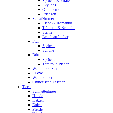
Sprüche & Zitate
Skylines
Ornamente
Pflanzen
Schlafzimmer
Liebe & Romantik
Träumen & Schlafen
Sterne
Leuchtaufkleber
Flur
Sprüche
Schuhe
Büro
Sprüche
Tafelfolie Planer
Wandtattoo Sets
I Love ...
Wandbanner
Chinesische Zeichen
Tiere
Schmetterlinge
Hunde
Katzen
Eulen
Pferde