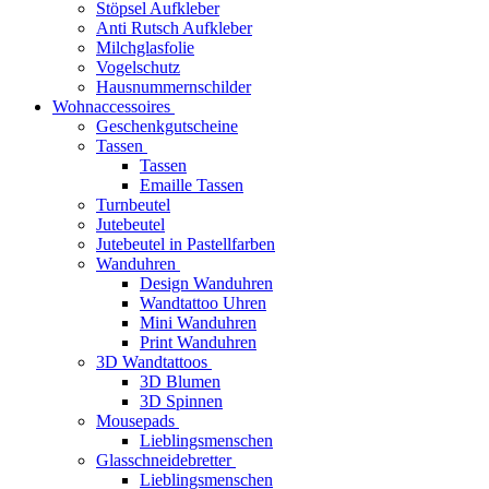
Stöpsel Aufkleber
Anti Rutsch Aufkleber
Milchglasfolie
Vogelschutz
Hausnummernschilder
Wohnaccessoires
Geschenkgutscheine
Tassen
Tassen
Emaille Tassen
Turnbeutel
Jutebeutel
Jutebeutel in Pastellfarben
Wanduhren
Design Wanduhren
Wandtattoo Uhren
Mini Wanduhren
Print Wanduhren
3D Wandtattoos
3D Blumen
3D Spinnen
Mousepads
Lieblingsmenschen
Glasschneidebretter
Lieblingsmenschen