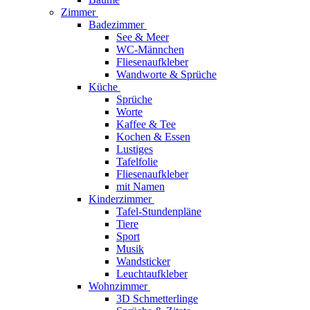
Zimmer
Badezimmer
See & Meer
WC-Männchen
Fliesenaufkleber
Wandworte & Sprüche
Küche
Sprüche
Worte
Kaffee & Tee
Kochen & Essen
Lustiges
Tafelfolie
Fliesenaufkleber
mit Namen
Kinderzimmer
Tafel-Stundenpläne
Tiere
Sport
Musik
Wandsticker
Leuchtaufkleber
Wohnzimmer
3D Schmetterlinge