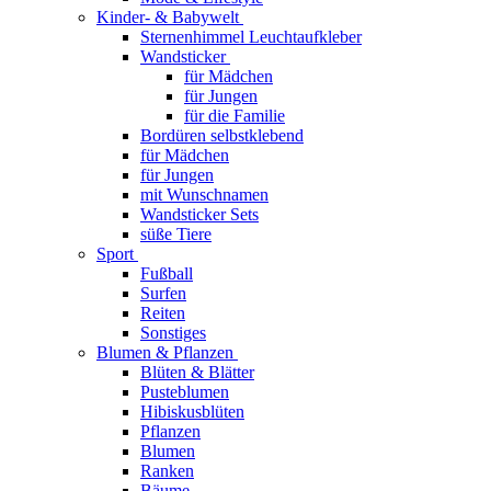
Kinder- & Babywelt
Sternenhimmel Leuchtaufkleber
Wandsticker
für Mädchen
für Jungen
für die Familie
Bordüren selbstklebend
für Mädchen
für Jungen
mit Wunschnamen
Wandsticker Sets
süße Tiere
Sport
Fußball
Surfen
Reiten
Sonstiges
Blumen & Pflanzen
Blüten & Blätter
Pusteblumen
Hibiskusblüten
Pflanzen
Blumen
Ranken
Bäume