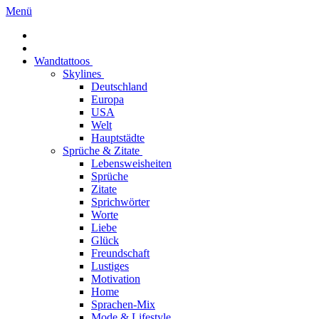
Menü
Wandtattoos
Skylines
Deutschland
Europa
USA
Welt
Hauptstädte
Sprüche & Zitate
Lebensweisheiten
Sprüche
Zitate
Sprichwörter
Worte
Liebe
Glück
Freundschaft
Lustiges
Motivation
Home
Sprachen-Mix
Mode & Lifestyle