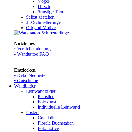
Vögel
Hirsch
Sonstige Tiere
Selbst gestalten
3D Schmetterlinge
Origami Motive
Nützliches
• Verklebeanleitung
• Wandtattoo FAQ
Entdecken
• Deko Neuheiten
• Gutscheine
Wandbilder
Leinwandbilder
Künstler
Fotokunst
Individuelle Leinwand
Poster
Cocktails
Florale Buchstaben
Fotomotive