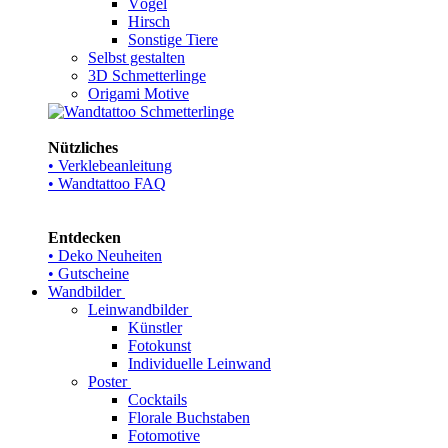
Vögel
Hirsch
Sonstige Tiere
Selbst gestalten
3D Schmetterlinge
Origami Motive
Nützliches
• Verklebeanleitung
• Wandtattoo FAQ
Entdecken
• Deko Neuheiten
• Gutscheine
Wandbilder
Leinwandbilder
Künstler
Fotokunst
Individuelle Leinwand
Poster
Cocktails
Florale Buchstaben
Fotomotive