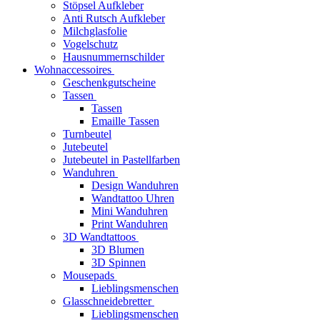
Stöpsel Aufkleber
Anti Rutsch Aufkleber
Milchglasfolie
Vogelschutz
Hausnummernschilder
Wohnaccessoires
Geschenkgutscheine
Tassen
Tassen
Emaille Tassen
Turnbeutel
Jutebeutel
Jutebeutel in Pastellfarben
Wanduhren
Design Wanduhren
Wandtattoo Uhren
Mini Wanduhren
Print Wanduhren
3D Wandtattoos
3D Blumen
3D Spinnen
Mousepads
Lieblingsmenschen
Glasschneidebretter
Lieblingsmenschen