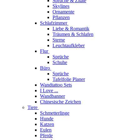
Sprüche & Zitate
Skylines
Ornamente
Pflanzen
Schlafzimmer
Liebe & Romantik
Träumen & Schlafen
Sterne
Leuchtaufkleber
Flur
Sprüche
Schuhe
Büro
Sprüche
Tafelfolie Planer
Wandtattoo Sets
I Love ...
Wandbanner
Chinesische Zeichen
Tiere
Schmetterlinge
Hunde
Katzen
Eulen
Pferde