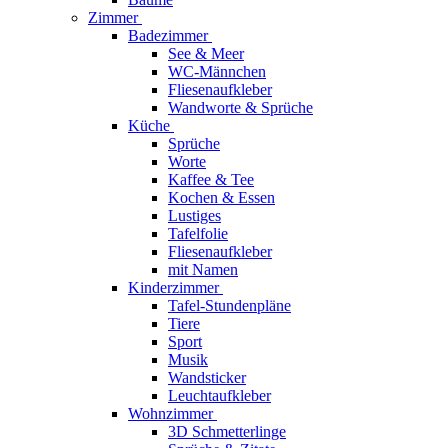
Zimmer
Badezimmer
See & Meer
WC-Männchen
Fliesenaufkleber
Wandworte & Sprüche
Küche
Sprüche
Worte
Kaffee & Tee
Kochen & Essen
Lustiges
Tafelfolie
Fliesenaufkleber
mit Namen
Kinderzimmer
Tafel-Stundenpläne
Tiere
Sport
Musik
Wandsticker
Leuchtaufkleber
Wohnzimmer
3D Schmetterlinge