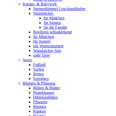
Kinder- & Babywelt
Sternenhimmel Leuchtaufkleber
Wandsticker
für Mädchen
für Jungen
für die Familie
Bordüren selbstklebend
für Mädchen
für Jungen
mit Wunschnamen
Wandsticker Sets
süße Tiere
Sport
Fußball
Surfen
Reiten
Sonstiges
Blumen & Pflanzen
Blüten & Blätter
Pusteblumen
Hibiskusblüten
Pflanzen
Blumen
Ranken
Bäume