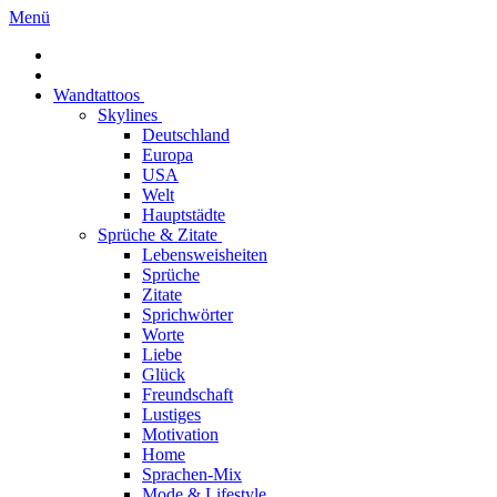
Menü
Wandtattoos
Skylines
Deutschland
Europa
USA
Welt
Hauptstädte
Sprüche & Zitate
Lebensweisheiten
Sprüche
Zitate
Sprichwörter
Worte
Liebe
Glück
Freundschaft
Lustiges
Motivation
Home
Sprachen-Mix
Mode & Lifestyle