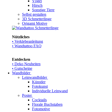
Vögel
Hirsch
Sonstige Tiere
Selbst gestalten
3D Schmetterlinge
Origami Motive
Nützliches
• Verklebeanleitung
• Wandtattoo FAQ
Entdecken
• Deko Neuheiten
• Gutscheine
Wandbilder
Leinwandbilder
Künstler
Fotokunst
Individuelle Leinwand
Poster
Cocktails
Florale Buchstaben
Fotomotive