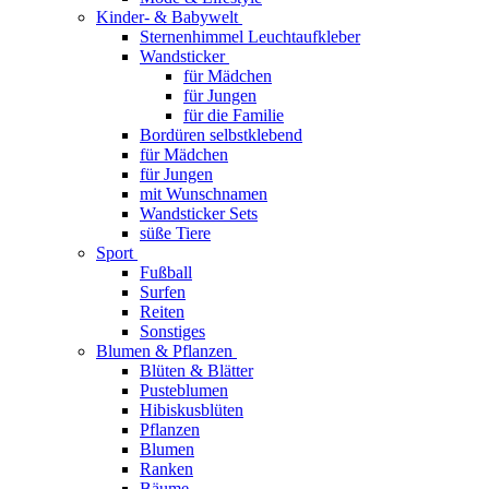
Kinder- & Babywelt
Sternenhimmel Leuchtaufkleber
Wandsticker
für Mädchen
für Jungen
für die Familie
Bordüren selbstklebend
für Mädchen
für Jungen
mit Wunschnamen
Wandsticker Sets
süße Tiere
Sport
Fußball
Surfen
Reiten
Sonstiges
Blumen & Pflanzen
Blüten & Blätter
Pusteblumen
Hibiskusblüten
Pflanzen
Blumen
Ranken
Bäume