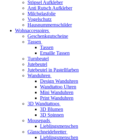
Stöpsel Aufkleber
Anti Rutsch Aufkleber
Milchglasfolie
Vogelschutz
Hausnummernschilder
Wohnaccessoires
Geschenkgutscheine
Tassen
Tassen
Emaille Tassen
Turnbeutel
Jutebeutel
Jutebeutel in Pastellfarben
Wanduhren
Design Wanduhren
Wandtattoo Uhren
Mini Wanduhren
Print Wanduhren
3D Wandtattoos
3D Blumen
3D Spinnen
Mousepads
Lieblingsmenschen
Glasschneidebretter
Lieblingsmenschen