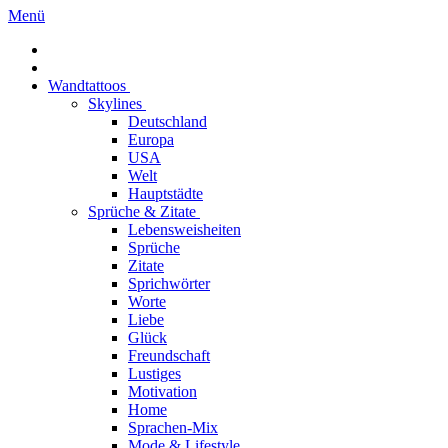
Menü
Wandtattoos
Skylines
Deutschland
Europa
USA
Welt
Hauptstädte
Sprüche & Zitate
Lebensweisheiten
Sprüche
Zitate
Sprichwörter
Worte
Liebe
Glück
Freundschaft
Lustiges
Motivation
Home
Sprachen-Mix
Mode & Lifestyle