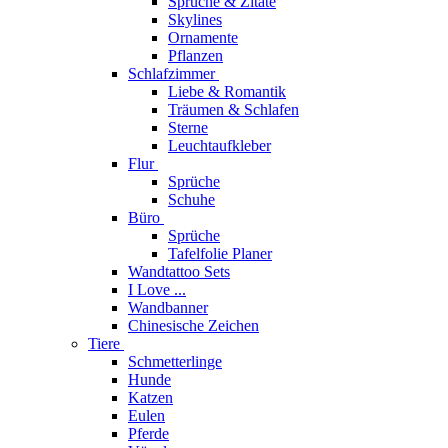
Sprüche & Zitate
Skylines
Ornamente
Pflanzen
Schlafzimmer
Liebe & Romantik
Träumen & Schlafen
Sterne
Leuchtaufkleber
Flur
Sprüche
Schuhe
Büro
Sprüche
Tafelfolie Planer
Wandtattoo Sets
I Love ...
Wandbanner
Chinesische Zeichen
Tiere
Schmetterlinge
Hunde
Katzen
Eulen
Pferde