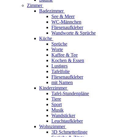
Zimmer
Badezimmer
See & Meer
WC-Männchen
Fliesenaufkleber
Wandworte & Sprüche
Küche
Sprüche
Worte
Kaffee & Tee
Kochen & Essen
Lustiges
Tafelfolie
Fliesenaufkleber
mit Namen
Kinderzimmer
Tafel-Stundenpläne
Tiere
Sport
Musik
Wandsticker
Leuchtaufkleber
Wohnzimmer
3D Schmetterlinge